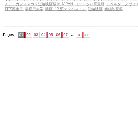
チア・カフォスカリ短編映画祭 in JAPAN
,
ヨーロッパ研究所
,
ロベルタ・ノヴィ
日下部圭子
,
早稲田大学
,
映画『佐渡テンペスト』
,
短編映画
,
短編映画祭
...
Pages:
01
02
03
04
05
06
07
»
»»