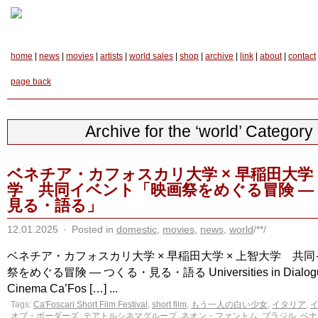
home
|
news
|
movies
|
artists
|
world sales
|
shop
|
archive
|
link
|
about
|
contact
page back
Archive for the ‘world’ Category
ベネチア・カフォスカリ大学 × 早稲田大学 
学 共同イベント「映画祭をめぐる冒険 ―
見る・語る」
12.01.2025
·
Posted in
domestic
,
movies
,
news
,
world
/**/
ベネチア・カフォスカリ大学 × 早稲田大学 × 上智大学 共同
祭をめぐる冒険 ― つくる・見る・語る Universities in Dialogue
Cinema Ca’Fos […] ...
Tags:
Ca'Foscari Short Film Festival
,
short film
,
もう一人の白い少女
,
イタリア
,
オブ・ボーダーズ
,
テアトルシネマグループ
,
ネオン・ファントム
,
ブラジル
,
ベナ