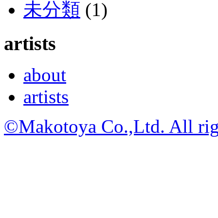
未分類
(1)
artists
about
artists
©Makotoya Co.,Ltd. All rig