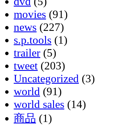
dvd
(5)
movies
(91)
news
(227)
s.p.tools
(1)
trailer
(5)
tweet
(203)
Uncategorized
(3)
world
(91)
world sales
(14)
商品
(1)