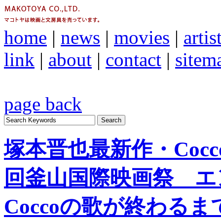
home
|
news
|
movies
|
artis
link
|
about
|
contact
|
sitem
page back
塚本晋也最新作・Cocc
回釜山国際映画祭 エ
Coccoの歌が終わる