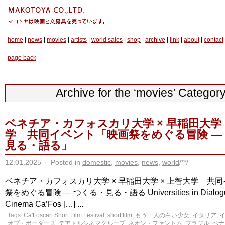
home
|
news
|
movies
|
artists
|
world sales
|
shop
|
archive
|
link
|
about
|
contact
page back
Archive for the ‘movies’ Categor
ベネチア・カフォスカリ大学 × 早稲田大学 
学 共同イベント「映画祭をめぐる冒険 ―
見る・語る」
12.01.2025
·
Posted in
domestic
,
movies
,
news
,
world
/**/
ベネチア・カフォスカリ大学 × 早稲田大学 × 上智大学 共同
祭をめぐる冒険 ― つくる・見る・語る Universities in Dialogue
Cinema Ca’Fos […] ...
Tags:
Ca'Foscari Short Film Festival
,
short film
,
もう一人の白い少女
,
イタリア
,
オブ・ボーダーズ
,
テアトルシネマグループ
,
ネオン・ファントム
,
ブラジル
,
ベナ