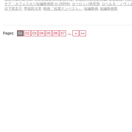
チア・カフォスカリ短編映画祭 in JAPAN
,
ヨーロッパ研究所
,
ロベルタ・ノヴィ
日下部圭子
,
早稲田大学
,
映画『佐渡テンペスト』
,
短編映画
,
短編映画祭
...
Pages:
01
02
03
04
05
06
07
»
»»