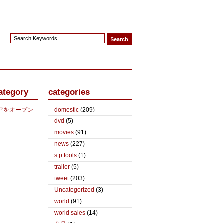
ategory
categories
アをオープン
domestic
(209)
dvd
(5)
movies
(91)
news
(227)
s.p.tools
(1)
trailer
(5)
tweet
(203)
Uncategorized
(3)
world
(91)
world sales
(14)