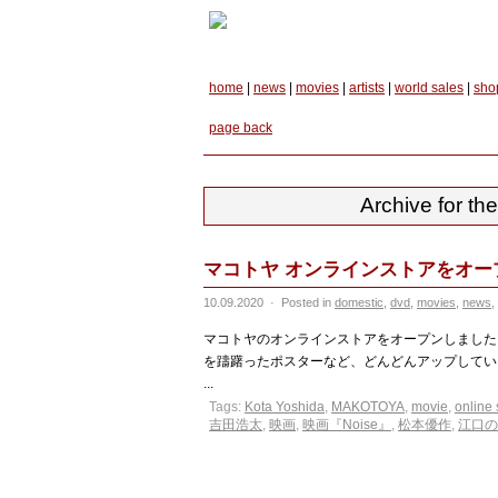
home
|
news
|
movies
|
artists
|
world sales
|
sho
page back
Archive for t
マコトヤ オンラインストアをオー
10.09.2020
·
Posted in
domestic
,
dvd
,
movies
,
news
,
マコトヤのオンラインストアをオープンしました
を躊躇ったポスターなど、どんどんアップしてい
...
Tags:
Kota Yoshida
,
MAKOTOYA
,
movie
,
online
吉田浩太
,
映画
,
映画『Noise』
,
松本優作
,
江口の