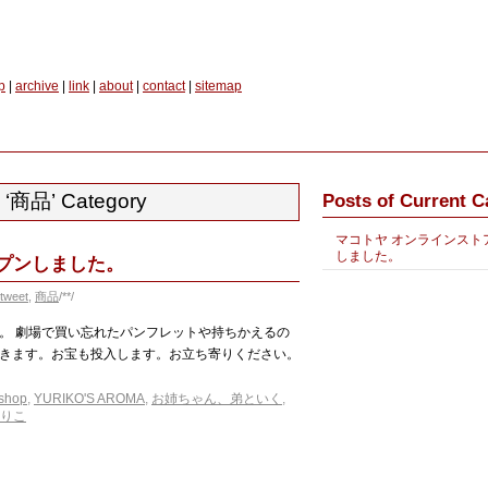
p
|
archive
|
link
|
about
|
contact
|
sitemap
he ‘商品’ Category
Posts of Current C
マコトヤ オンラインスト
しました。
プンしました。
tweet
,
商品
/**/
。 劇場で買い忘れたパンフレットや持ちかえるの
きます。お宝も投入します。お立ち寄りください。
 shop
,
YURIKO'S AROMA
,
お姉ちゃん、弟といく
,
りこ