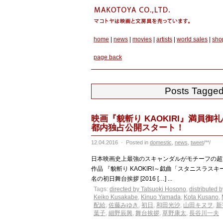
home
|
news
|
movies
|
artists
|
world sales
|
sho
page back
Posts Tagged
映画『貌斬り KAOKIRI』満員御礼の
都内独占公開スタート！
12.04.2016
·
Posted in
domestic
,
news
,
tweet
/**/
日本映画史上最強のスキャンダルがモチーフの
作品 『貌斬り KAOKIRI～戯曲「スタニスラス
名の初日舞台挨拶 [2016 […] ...
Tags:
directed by Tatsuoki Hosono
,
distributed 
Keiko Kusakabe
,
Kinuo Yamada
,
Kota Kusano
,
配給
,
佐藤みゆき
,
初日
,
和田光沙
,
山田キヌヲ
,
新宿
葉子
,
細野辰興
,
舞台挨拶
,
草野康太
,
長谷川一夫