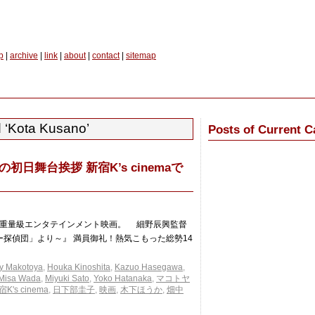
p
|
archive
|
link
|
about
|
contact
|
sitemap
 ‘Kota Kusano’
Posts of Current C
初日舞台挨拶 新宿K’s cinemaで
超重量級エンタテインメント映画。 細野辰興監督
キー探偵団」より～』 満員御礼！熱気こもった総勢14
by Makotoya
,
Houka Kinoshita
,
Kazuo Hasegawa
,
Misa Wada
,
Miyuki Sato
,
Yoko Hatanaka
,
マコトヤ
K's cinema
,
日下部圭子
,
映画
,
木下ほうか
,
畑中