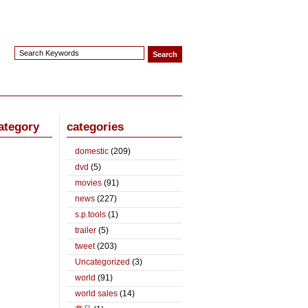
ategory
categories
domestic
(209)
dvd
(5)
movies
(91)
news
(227)
s.p.tools
(1)
trailer
(5)
tweet
(203)
Uncategorized
(3)
world
(91)
world sales
(14)