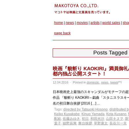
home
|
news
|
movies
|
artists
|
world sales
|
sho
page back
Posts Tagged
映画『貌斬り KAOKIRI』満員御礼の
都内独占公開スタート！
12.04.2016
·
Posted in
domestic
,
news
,
tweet
/**/
日本映画史上最強のスキャンダルがモチーフの
作品 『貌斬り KAOKIRI～戯曲「スタニスラス
名の初日舞台挨拶 [2016 […] ...
Tags:
directed by Tatsuoki Hosono
,
distributed 
Keiko Kusakabe
,
Kinuo Yamada
,
Kota Kusano
,
配給
,
佐藤みゆき
,
初日
,
和田光沙
,
山田キヌヲ
,
新宿
葉子
,
細野辰興
,
舞台挨拶
,
草野康太
,
長谷川一夫