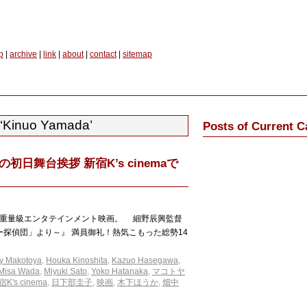
p
|
archive
|
link
|
about
|
contact
|
sitemap
 ‘Kinuo Yamada’
Posts of Current C
初日舞台挨拶 新宿K’s cinemaで
超重量級エンタテインメント映画。 細野辰興監督
キー探偵団」より～』 満員御礼！熱気こもった総勢14
by Makotoya
,
Houka Kinoshita
,
Kazuo Hasegawa
,
Misa Wada
,
Miyuki Sato
,
Yoko Hatanaka
,
マコトヤ
K's cinema
,
日下部圭子
,
映画
,
木下ほうか
,
畑中