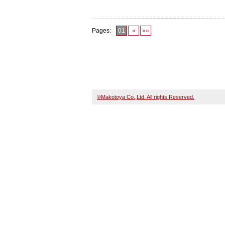
Pages:
01
»
»»
©Makotoya Co.,Ltd. All rights Reserved.