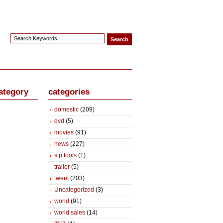
ategory
categories
domestic
(209)
dvd
(5)
movies
(91)
news
(227)
s.p.tools
(1)
trailer
(5)
tweet
(203)
Uncategorized
(3)
world
(91)
world sales
(14)