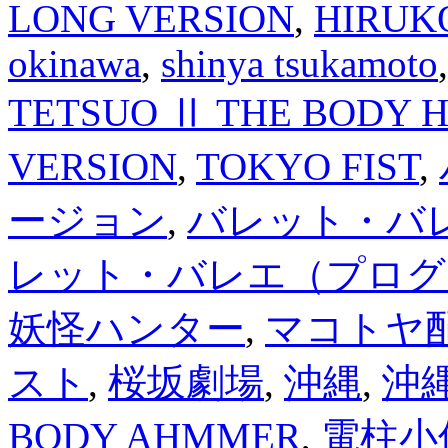
LONG VERSION
,
HIRUK
okinawa
,
shinya tsukamoto
TETSUO Ⅱ THE BODY 
VERSION
,
TOKYO FIST
,
ージョン
,
バレット・バレエP
レット・バレエ（プログ
妖怪ハンター
,
マコトヤ
スト
,
桜坂劇場
,
沖縄
,
沖縄
BODY AHMMER
,
電柱小