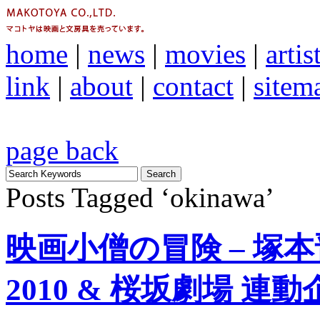
home
|
news
|
movies
|
artis
link
|
about
|
contact
|
sitem
page back
Posts Tagged ‘okinawa’
映画小僧の冒険 – 塚本
2010 & 桜坂劇場 連動企画