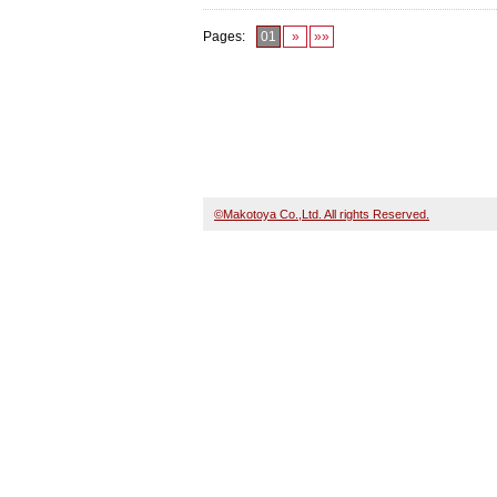
Pages:
01
»
»»
©Makotoya Co.,Ltd. All rights Reserved.