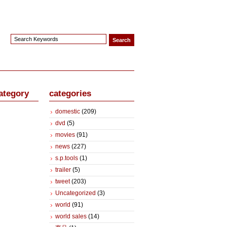
ategory
categories
domestic
(209)
dvd
(5)
movies
(91)
news
(227)
s.p.tools
(1)
trailer
(5)
tweet
(203)
Uncategorized
(3)
world
(91)
world sales
(14)