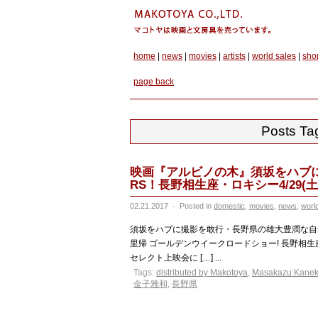
home
|
news
|
movies
|
artists
|
world sales
|
sho
page back
Posts Ta
映画『アルビノの木』須坂をハブ
RS！長野相生座・ロキシー4/29(土)
02.21.2017
·
Posted in
domestic
,
movies
,
news
,
worl
須坂をハブに撮影を敢行・長野県の雄大豊潤な自
里帰 ゴールデンウイークロードショー! 長野相生座・ロ
セレクト上映会に […] ...
Tags:
distributed by Makotoya
,
Masakazu Kane
金子雅和
,
長野県