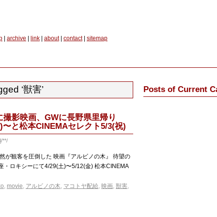
p
|
archive
|
link
|
about
|
contact
|
sitemap
gged ‘獣害’
Posts of Current C
に撮影映画、GWに長野県里帰り
〜と松本CINEMAセレクト5/3(祝)
d
/**/
然が観客を圧倒した 映画『アルビノの木』 待望の
キシーにて4/29(土)〜5/12(金) 松本CINEMA
ko
,
movie
,
アルビノの木
,
マコトヤ配給
,
映画
,
獣害
,