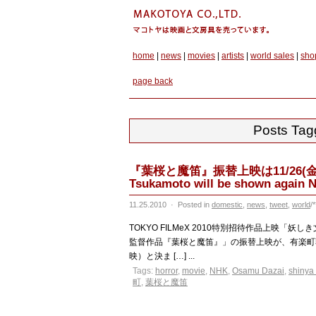
home
|
news
|
movies
|
artists
|
world sales
|
sho
page back
Posts Ta
『葉桜と魔笛』振替上映は11/26(金)10:00-
Tsukamoto will be shown again N
11.25.2010
·
Posted in
domestic
,
news
,
tweet
,
world
/*
TOKYO FILMeX 2010特別招待作品上映
監督作品『葉桜と魔笛』」の振替上映が、有楽町朝日ホー
映）と決ま […] ...
Tags:
horror
,
movie
,
NHK
,
Osamu Dazai
,
shinya
町
,
葉桜と魔笛