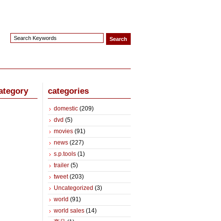
ategory
categories
domestic
(209)
dvd
(5)
movies
(91)
news
(227)
s.p.tools
(1)
trailer
(5)
tweet
(203)
Uncategorized
(3)
world
(91)
world sales
(14)