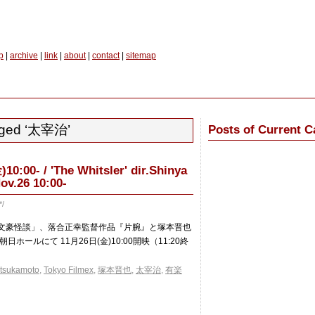
p
|
archive
|
link
|
about
|
contact
|
sitemap
gged ‘太宰治’
Posts of Current C
 / 'The Whitsler' dir.Shinya
ov.26 10:00-
*/
「妖しき文豪怪談」、落合正幸監督作品『片腕』と塚本晋也
ルにて 11月26日(金)10:00開映（11:20終
 tsukamoto
,
Tokyo Filmex
,
塚本晋也
,
太宰治
,
有楽