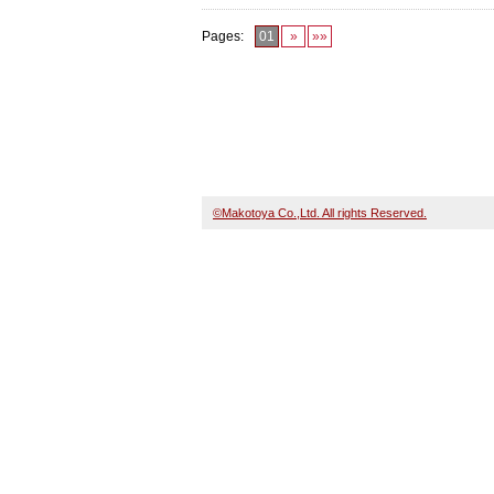
Pages:
01
»
»»
©Makotoya Co.,Ltd. All rights Reserved.