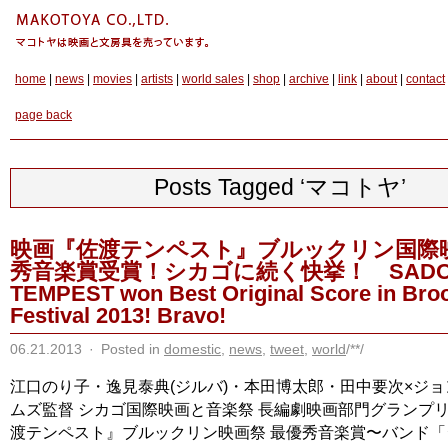
home
|
news
|
movies
|
artists
|
world sales
|
shop
|
archive
|
link
|
about
|
contact
page back
Posts Tagged ‘マコトヤ’
映画『佐渡テンペスト』ブルックリン国際
秀音楽賞受賞！シカゴに続く快挙！ SAD
TEMPEST won Best Original Score in Broo
Festival 2013! Bravo!
06.21.2013
·
Posted in
domestic
,
news
,
tweet
,
world
/**/
江口のり子・逸見泰典(ジルバ)・本田博太郎・田中要次×ジ
ムズ監督 シカゴ国際映画と音楽祭 長編劇映画部門グランプリ
渡テンペスト』ブルックリン映画祭 最優秀音楽賞〜バンド