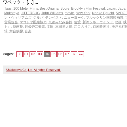
ワベック・ […] ...
Tags:
100 Meter Films
,
Best Original Score
,
Brooklyn Film Festival
,
Japan
,
Japan
Makotoya
,
JITTERBUG
,
John Williams
,
movie
,
New York
,
Noriko Eguchi
,
SADO 
ン・ウィリアムズ
,
ジルバ
,
テンペスト
,
ニューヨーク
,
ブルックリン国際映画祭
,
営業担当
,
マコトヤ配給協力
,
京都みなみ会館
,
佐渡
,
新潟シネ・ウインド
,
映画
,
映
ト』
,
映画祭
,
最優秀音楽賞
,
本田
,
本田博太郎
,
江口のりこ
,
百米映画社
,
神戸元町
場
,
舞台挨拶
,
音楽
Pages:
«
01
02
03
04
05
06
07
»
»»
©Makotoya Co.,Ltd. All rights Reserved.