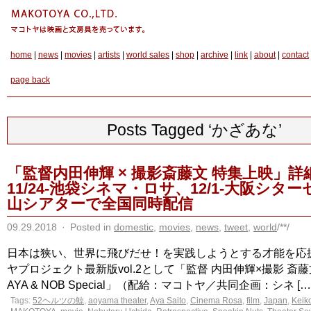
home
|
news
|
movies
|
artists
|
world sales
|
shop
|
archive
|
link
|
about
|
contact
page back
Posts Tagged ‘かざあな’
「監督内田伸輝 × 撮影斎藤文 特集上映」詳
11/24-池袋シネマ・ロサ、12/1-大阪シタ
山シアターで全国同時配信
09.29.2018
·
Posted in
domestic
,
movies
,
news
,
tweet
,
world
/**/
日本は狭い、世界に飛びだせ！を実践しようとする才能を応
ヤプロジェクト最新版vol.2として「監督 内田伸輝×撮影 斎
AYA & NOB Special」（配給：マコトヤ／共同企画：シネ […] .
Tags:
52ヘルツの鯨
,
aoyama theater
,
Aya Saito
,
Cinema Rosa
,
film
,
Japan
,
Keik