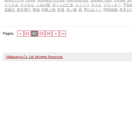
MAKOTOYA
,
movie
,
Nobuteru Uchida
,
Retrospective
,
Sneakin Nuts
,
Theater Se
えてがみ
,
かざあな
,
ふゆの獣
,
ぼくらの亡命
,
カミソリ
,
キエル
,
クロッキー
,
予告
斎藤文
,
新谷寛行
,
映画
,
特集上映
,
監督
,
赤い森
,
躾
,
野口ゐうと
,
阿部綾織
,
高木公
Pages:
«
01
02
03
04
»
»»
©Makotoya Co.,Ltd. All rights Reserved.