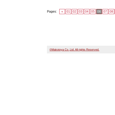
Pages:
«
01
02
03
04
05
06
07
08
©Makotoya Co.,Ltd. All rights Reserved.