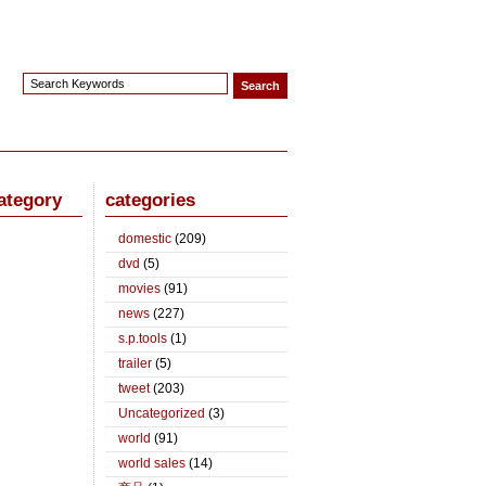
ategory
categories
domestic
(209)
dvd
(5)
movies
(91)
news
(227)
s.p.tools
(1)
trailer
(5)
tweet
(203)
Uncategorized
(3)
world
(91)
world sales
(14)