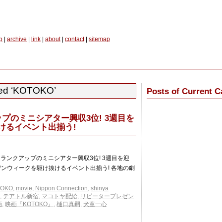
p
|
archive
|
link
|
about
|
contact
|
sitemap
ed ‘KOTOKO’
Posts of Current C
ップのミニシアター興収3位! 3週目を
けるイベント出揃う!
週目ランクアップのミニシアター興収3位! 3週目を迎
ンウィークを駆け抜けるイベント出揃う! 各地の劇
TOKO
,
movie
,
Nippon Connection
,
shinya
,
テアトル新宿
,
マコトヤ配給
,
リピータープレゼン
画
,
映画『KOTOKO』
,
樋口真嗣
,
犬童一心