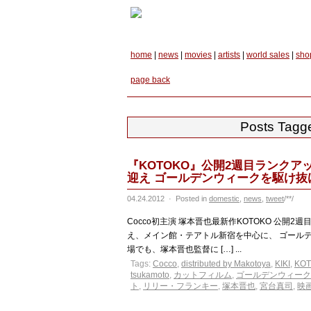
home
|
news
|
movies
|
artists
|
world sales
|
sho
page back
Posts Tagg
『KOTOKO』公開2週目ランクア
迎え ゴールデンウィークを駆け抜
04.24.2012
·
Posted in
domestic
,
news
,
tweet
/**/
Cocco初主演 塚本晋也最新作KOTOKO 公開2
え、メイン館・テアトル新宿を中心に、 ゴールデ
場でも、塚本晋也監督に […] ...
Tags:
Cocco
,
distributed by Makotoya
,
KIKI
,
KO
tsukamoto
,
カットフィルム
,
ゴールデンウィーク
ト
,
リリー・フランキー
,
塚本晋也
,
宮台真司
,
映