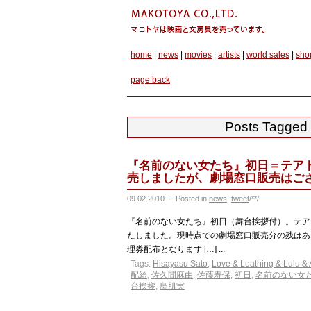
home
|
news
|
movies
|
artists
|
world sales
|
sho
page back
Posts Tagged 
『名前のない女たち』初日＝テア
売しましたが、劇場窓口販売はご
09.02.2010
·
Posted in
news
,
tweet
/**/
『名前のない女たち』初日（舞台挨拶付）。テア
たしました。現時点での劇場窓口販売分の残はありま
理券配布となります […] ...
Tags:
Hisayasu Sato
,
Love & Loathing & Lulu &
配給
,
佐久間麻由
,
佐藤寿保
,
初日
,
名前のない女
台挨拶
,
鳥肌実