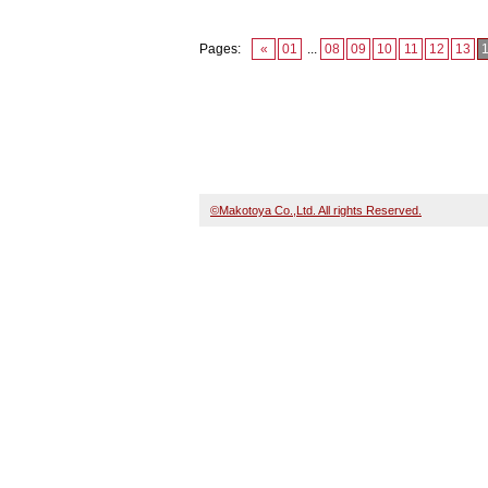
Pages:
«
01
...
08
09
10
11
12
13
©Makotoya Co.,Ltd. All rights Reserved.