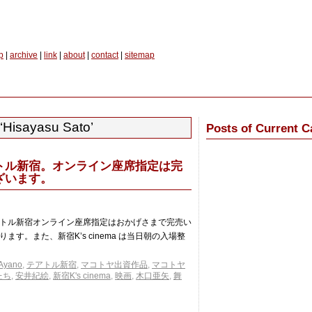
p
|
archive
|
link
|
about
|
contact
|
sitemap
‘Hisayasu Sato’
Posts of Current C
トル新宿。オンライン座席指定は完
ざいます。
トル新宿オンライン座席指定はおかげさまで完売い
す。また、新宿K’s cinema は当日朝の入場整
 Ayano
,
テアトル新宿
,
マコトヤ出資作品
,
マコトヤ
たち
,
安井紀絵
,
新宿K's cinema
,
映画
,
木口亜矢
,
舞