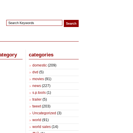
ategory
categories
domestic
(209)
dvd
(5)
movies
(91)
news
(227)
s.p.tools
(1)
trailer
(5)
tweet
(203)
Uncategorized
(3)
world
(91)
world sales
(14)