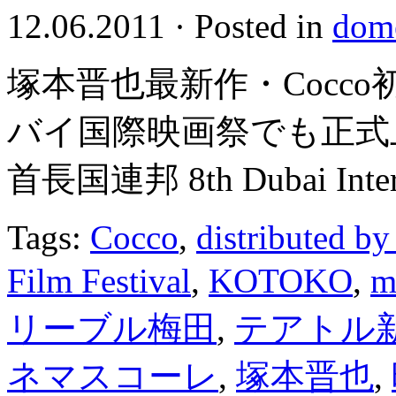
12.06.2011
·
Posted in
dome
塚本晋也最新作・Cocco初
バイ国際映画祭でも正式上映! 2
首長国連邦 8th Dubai Internat
Tags:
Cocco
,
distributed b
Film Festival
,
KOTOKO
,
m
リーブル梅田
,
テアトル
ネマスコーレ
,
塚本晋也
,