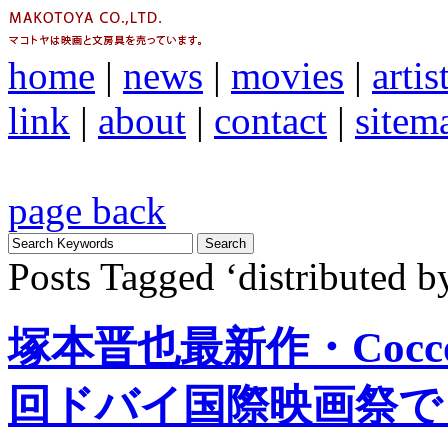
home
|
news
|
movies
|
artis
link
|
about
|
contact
|
sitem
page back
Posts Tagged ‘distributed 
塚本晋也最新作・Cocc
回ドバイ国際映画祭で