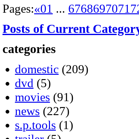
Pages:
«
01
...
67
68
69
70
71
7
Posts of Current Categor
categories
domestic
(209)
dvd
(5)
movies
(91)
news
(227)
s.p.tools
(1)
trailer
(5)