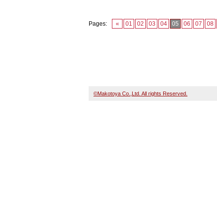
Pages:
«
01
02
03
04
05
06
07
08
©Makotoya Co.,Ltd. All rights Reserved.