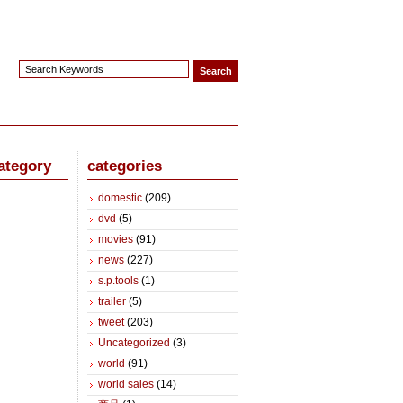
ategory
categories
domestic
(209)
dvd
(5)
movies
(91)
news
(227)
s.p.tools
(1)
trailer
(5)
tweet
(203)
Uncategorized
(3)
world
(91)
world sales
(14)