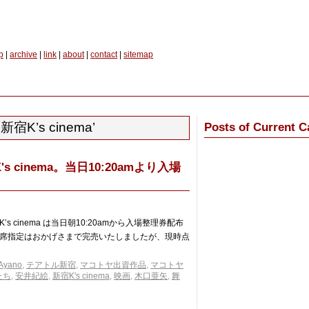
p
|
archive
|
link
|
about
|
contact
|
sitemap
 ‘新宿K’s cinema’
Posts of Current C
cinema。当日10:20amより入場
cinema は当日朝10:20amから入場整理券配布
席指定はおかげさまで完売いたしましたが、現時点
 Ayano
,
テアトル新宿
,
マコトヤ出資作品
,
マコトヤ
たち
,
安井紀絵
,
新宿K's cinema
,
映画
,
木口亜矢
,
舞