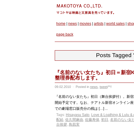
home
|
news
|
movies
|
artists
|
world sales
|
sho
page back
Posts Tagged
『名前のない女たち』初日＝新宿K's 
整理券配布します。
09.02.2010
·
Posted in
news
,
tweet
/**/
『名前のない女たち』初日（舞台挨拶付）。新宿K’s 
開始予定です。なお、テアトル新宿オンライン座
での劇場窓口販売分の残は […] ...
Tags:
Hisayasu Sato
,
Love & Loathing & Lulu &
配給
,
佐久間麻由
,
佐藤寿保
,
初日
,
名前のない女
台挨拶
,
鳥肌実