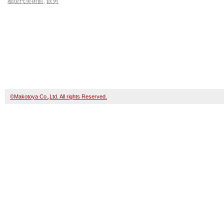
都現代美術館
,
鉄男
©Makotoya Co.,Ltd. All rights Reserved.