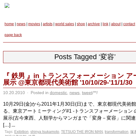
home
|
news
|
movies
|
artists
|
world sales
|
shop
|
archive
|
link
|
about
|
contact
page back
Posts Tagged ‘変容’
『 鉄男 』in トランスフォーメーション 
展示 @東京都現代美術館 '10/10/29-'11/1/30
10.20.2010
·
Posted in
domestic
,
news
,
tweet
/**/
10月29日(金)から2011年1月30日(日)まで、東京都現代美
る、東京アートミーティング#1 -トランスフォーメーション
展示(古今東西、人類学からマンガまで「変身－変容」に関連
[…] ...
Tags:
Exibition
,
shinya tsukamoto
,
TETSUO THE IRON MAN
,
transformation
,
塚