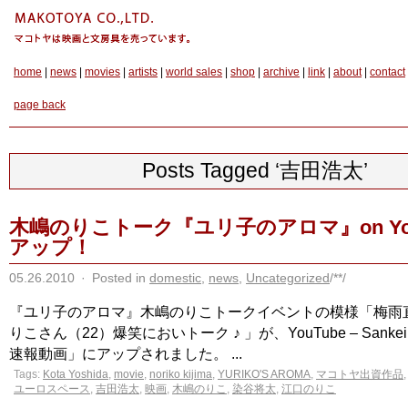
home
|
news
|
movies
|
artists
|
world sales
|
shop
|
archive
|
link
|
about
|
contact
page back
Posts Tagged ‘吉田浩太’
木嶋のりこトーク『ユリ子のアロマ』on You
アップ！
05.26.2010
·
Posted in
domestic
,
news
,
Uncategorized
/**/
『ユリ子のアロマ』木嶋のりこトークイベントの模様「梅雨
りこさん（22）爆笑においトーク ♪ 」が、YouTube – Sank
速報動画」にアップされました。 ...
Tags:
Kota Yoshida
,
movie
,
noriko kijima
,
YURIKO'S AROMA
,
マコトヤ出資作品
ユーロスペース
,
吉田浩太
,
映画
,
木嶋のりこ
,
染谷将太
,
江口のりこ