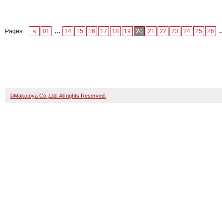
...
.
Pages:
«
01
14
15
16
17
18
19
20
21
22
23
24
25
26
©Makotoya Co.,Ltd. All rights Reserved.