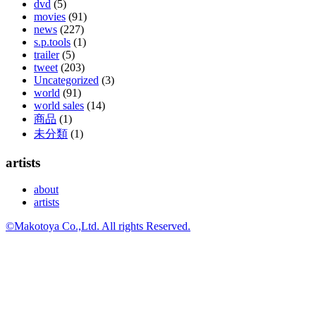
dvd
(5)
movies
(91)
news
(227)
s.p.tools
(1)
trailer
(5)
tweet
(203)
Uncategorized
(3)
world
(91)
world sales
(14)
商品
(1)
未分類
(1)
artists
about
artists
©Makotoya Co.,Ltd. All rights Reserved.