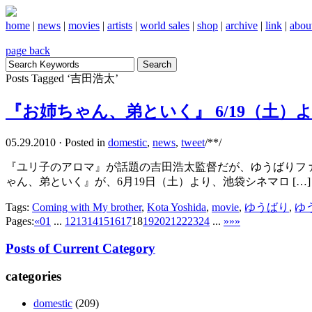
home
|
news
|
movies
|
artists
|
world sales
|
shop
|
archive
|
link
|
abou
page back
Posts Tagged ‘吉田浩太’
『お姉ちゃん、弟といく』 6/19（土）
05.29.2010
·
Posted in
domestic
,
news
,
tweet
/**/
『ユリ子のアロマ』が話題の吉田浩太監督だが、ゆうばりフ
ゃん、弟といく』が、6月19日（土）より、池袋シネマロ […] .
Tags:
Coming with My brother
,
Kota Yoshida
,
movie
,
ゆうばり
,
ゆ
Pages:
«
01
...
12
13
14
15
16
17
18
19
20
21
22
23
24
...
»
»»
Posts of Current Category
categories
domestic
(209)