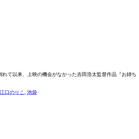
倒れて以来、上映の機会がなかった吉田浩太監督作品『お姉ち
江口のりこ
,
池袋