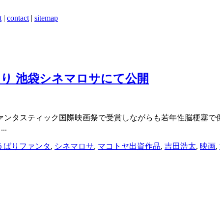
t
|
contact
|
sitemap
より 池袋シネマロサにて公開
ァンタスティック国際映画祭で受賞しながらも若年性脳梗塞で
..
うばりファンタ
,
シネマロサ
,
マコトヤ出資作品
,
吉田浩太
,
映画
,