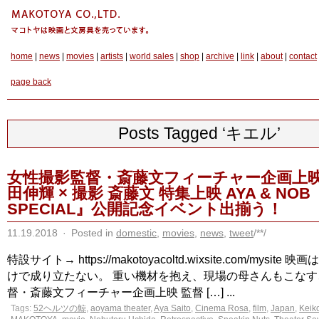
home
|
news
|
movies
|
artists
|
world sales
|
shop
|
archive
|
link
|
about
|
contact
page back
Posts Tagged ‘キエル’
女性撮影監督・斎藤文フィーチャー企画上映
田伸輝 × 撮影 斎藤文 特集上映 AYA & NOB
SPECIAL』公開記念イベント出揃う！
11.19.2018
·
Posted in
domestic
,
movies
,
news
,
tweet
/**/
特設サイト→ https://makotoyacoltd.wixsite.com/mysit
けで成り立たない。 重い機材を抱え、現場の母さんもこなす
督・斎藤文フィーチャー企画上映 監督 […] ...
Tags:
52ヘルツの鯨
,
aoyama theater
,
Aya Saito
,
Cinema Rosa
,
film
,
Japan
,
Keik