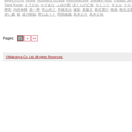
MAKOTOYA
,
movie
,
Nobuteru Uchida
,
Retrospective
,
Sneakin Nuts
,
Theater Se
Yami Kurae
,
えてがみ
,
かざあな
,
ふゆの獣
,
ぼくらの亡命
,
カミソリ
,
キエル
,
クロ
樫彩
,
内田伸輝
,
原一男
,
市山尚三
,
市橋浩治
,
撮影
,
斎藤文
,
新谷寛行
,
映画
,
根矢涼
赤い森
,
躾
,
道川昭如
,
野口ゐうと
,
阿部綾織
,
高木公介
,
高木公祐
Pages:
01
»
»»
©Makotoya Co.,Ltd. All rights Reserved.