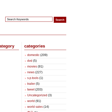
ategory
categories
domestic
(209)
dvd
(5)
movies
(91)
news
(227)
s.p.tools
(1)
trailer
(5)
tweet
(203)
Uncategorized
(3)
world
(91)
world sales
(14)