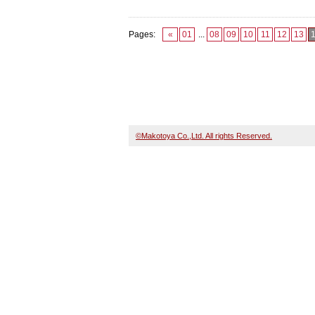
Pages:
«
01
...
08
09
10
11
12
13
©Makotoya Co.,Ltd. All rights Reserved.