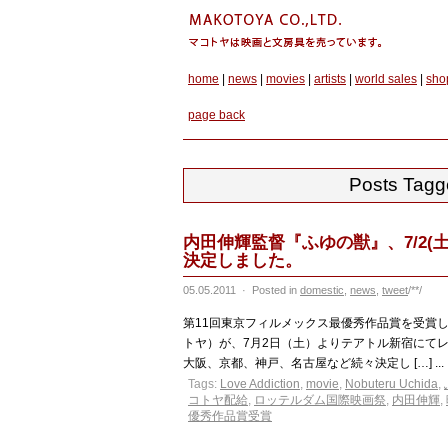
home
|
news
|
movies
|
artists
|
world sales
|
sho
page back
Posts Tag
内田伸輝監督『ふゆの獣』、7/2(
決定しました。
05.05.2011
·
Posted in
domestic
,
news
,
tweet
/**/
第11回東京フィルメックス最優秀作品賞を受賞
トヤ）が、7月2日（土）よりテアトル新宿にて
大阪、京都、神戸、名古屋など続々決定し […] ...
Tags:
Love Addiction
,
movie
,
Nobuteru Uchida
,
コトヤ配給
,
ロッテルダム国際映画祭
,
内田伸輝
,
優秀作品賞受賞