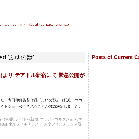
p
|
archive
|
link
|
about
|
contact
|
sitemap
ged ‘ふゆの獣’
Posts of Current C
土)より テアトル新宿にて 緊急公開が
した、内田伸輝監督作品『ふゆの獣』（配給：マコ
レイトショー公開されることが緊急決定しました。
ふゆの獣
,
テアトル新宿
,
ニッポンコネクション
,
マ
映画
,
東京フィルメックス
,
東京フィルメックス最