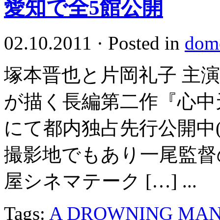
愛知で全5館公開
02.10.2011
·
Posted in
dome
塚本晋也と片岡礼子 主
が描く長編第二作『心中
にて都内独占先行公開中(2
撮影地でもあり一尾監督
屋シネマテーク […] ...
Tags:
A DROWNING MA