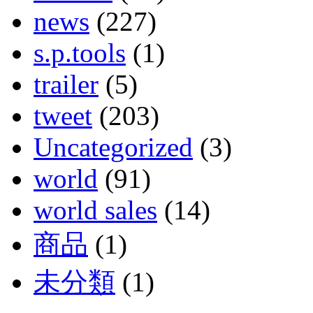
news
(227)
s.p.tools
(1)
trailer
(5)
tweet
(203)
Uncategorized
(3)
world
(91)
world sales
(14)
商品
(1)
未分類
(1)