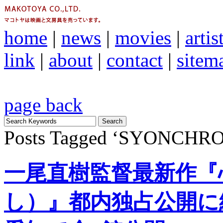
home
|
news
|
movies
|
artis
link
|
about
|
contact
|
sitem
page back
Posts Tagged ‘SYONCHR
一尾直樹監督最新作『
し）』都内独占公開に続き