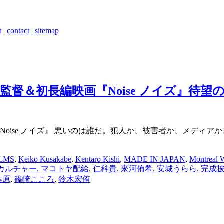
t
|
contact
|
sitemap
督＆初長編映画『Noise ノイズ』待望
oise ノイズ』 悪いのは誰だ。犯人か、被害者か、メディアか、
ILMS
,
Keiko Kusakabe
,
Kentaro Kishi
,
MADE IN JAPAN
,
Montreal W
カルチャー
,
マコトヤ配給
,
仁科貴
,
來河侑希
,
安城うらら
,
完成
葉原
,
篠崎こころ
,
鈴木宏侑