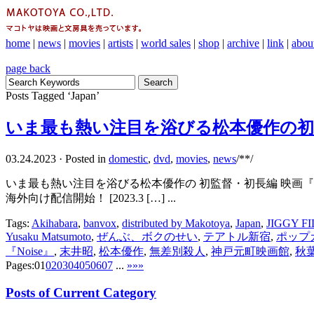
home
|
news
|
movies
|
artists
|
world sales
|
shop
|
archive
|
link
|
abou
page back
Posts Tagged ‘Japan’
いま最も熱い注目を浴びる松本優作の初監
03.24.2023
·
Posted in
domestic
,
dvd
,
movies
,
news
/**/
いま最も熱い注目を浴びる松本優作の 初監督・初長編 映画『N
海外向け配信開始！ [2023.3 […] ...
Tags:
Akihabara
,
banvox
,
distributed by Makotoya
,
Japan
,
JIGGY F
Yusaku Matsumoto
,
ぜんぶ、ボクのせい
,
テアトル新宿
,
ポップ
『Noise』
,
末井昭
,
松本優作
,
無差別殺人
,
神戸元町映画館
,
秋
Pages:
01
02
03
04
05
06
07
...
»
»»
Posts of Current Category