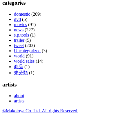
categories
domestic
(209)
dvd
(5)
movies
(91)
news
(227)
s.p.tools
(1)
trailer
(5)
tweet
(203)
Uncategorized
(3)
world
(91)
world sales
(14)
商品
(1)
未分類
(1)
artists
about
artists
©Makotoya Co.,Ltd. All rights Reserved.