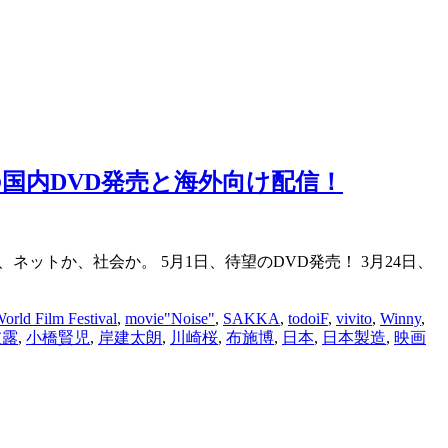
の国内DVD発売と海外向け配信！
ネットか、社会か。 5月1日、待望のDVD発売！ 3月24日、
orld Film Festival
,
movie"Noise"
,
SAKKA
,
todoiF
,
vivito
,
Winny
,
披露
,
小橋賢児
,
岸建太朗
,
川崎桜
,
布施博
,
日本
,
日本製造
,
映画