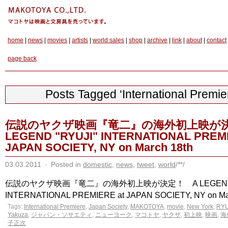
home
|
news
|
movies
|
artists
|
world sales
|
shop
|
archive
|
link
|
about
|
contact
page back
Posts Tagged ‘International Premie
伝説のヤクザ映画『竜二』の海外初上映が
LEGEND "RYUJI" INTERNATIONAL PREMI
JAPAN SOCIETY, NY on March 18th
03.03.2011
·
Posted in
domestic
,
news
,
tweet
,
world
/**/
伝説のヤクザ映画『竜二』の海外初上映が決定！ A LEGEND "
INTERNATIONAL PREMIERE at JAPAN SOCIETY, NY on Marc
Tags:
International Premiere
,
Japan Society
,
MAKOTOYA
,
movie
,
New York
,
RYU
Yakuza
,
ジャパン・ソサエティ
,
ニューヨーク
,
マコトヤ
,
ヤクザ
,
初上映
,
映画
,
海
子正次