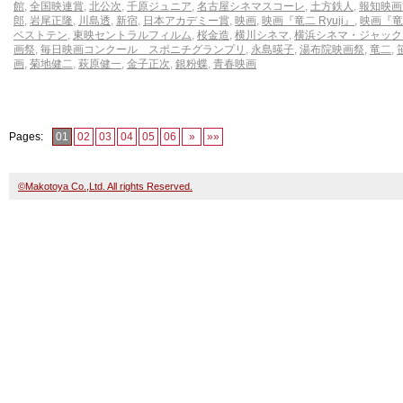
館
,
全国映連賞
,
北公次
,
千原ジュニア
,
名古屋シネマスコーレ
,
土方鉄人
,
報知映画
郎
,
岩尾正隆
,
川島透
,
新宿
,
日本アカデミー賞
,
映画
,
映画『竜二 Ryuji』
,
映画『竜
ベストテン
,
東映セントラルフィルム
,
桜金造
,
横川シネマ
,
横浜シネマ・ジャック
画祭
,
毎日映画コンクール スポニチグランプリ
,
永島暎子
,
湯布院映画祭
,
竜二
,
画
,
菊地健二
,
萩原健一
,
金子正次
,
銀粉蝶
,
青春映画
Pages:
01
02
03
04
05
06
»
»»
©Makotoya Co.,Ltd. All rights Reserved.