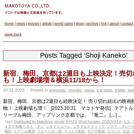
home
|
news
|
movies
|
artists
|
world sales
|
shop
|
archive
|
link
|
about
|
contact
page back
Posts Tagged ‘Shoji Kaneko’
新宿、梅田、京都は2週目も上映決定！売切
も！上映劇場増＆横浜11/18から！
10.31.2023
·
Posted in
domestic
,
movies
,
news
,
s.p.tools
,
trailer
,
twe
新宿、梅田、京都は2週目も続映決定！ 売り切れ続出の映画
物！ 上映劇場も増！ [2023.10.31 マコトヤ発信] テア
リーブル梅田、アップリンク京都では、『竜二』 […] ...
Tags:
distributed by Makotoya
,
movie
,
RYUJI
,
Shoji Kaneko
,
ZOZOVILLA
,
もも
,
キネマ旬報ベスト・テン
,
シネマスコーレ
,
シネマルナティック
,
シネマ・クレー
梅田
,
テアトル新宿
,
ブルーリボン賞
,
マコトヤ配給
,
ヤクザ映画
,
ララバイ
,
伝説
,