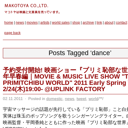
home
|
news
|
movies
|
artists
|
world sales
|
shop
|
archive
|
link
|
about
|
contact
page back
Posts Tagged ‘dance’
予約受付開始! 映画ショー『プリミ恥部な世界
年早春編｜MOVIE & MUSIC LIVE SHOW "
PRIMITCHIBU WORLD" 2011 Early Spring 
2/24(木)19:00- @UPLINK FACTORY
02.11.2011
·
Posted in
domestic
,
news
,
tweet
,
world
/**/
宇宙マッサージの話題が先行している「プリミ恥部」こと白
実体は珠玉のポップソングを歌うシンガーソングライター。
映画監督・平岡香純とともに作った映画『プリミ恥部な世界』L