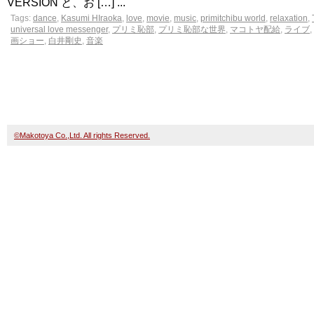
VERSION と、お […] ...
Tags:
dance
,
Kasumi HIraoka
,
love
,
movie
,
music
,
primitchibu world
,
relaxation
,
universal love messenger
,
プリミ恥部
,
プリミ恥部な世界
,
マコトヤ配給
,
ライブ
,
画ショー
,
白井剛史
,
音楽
©Makotoya Co.,Ltd. All rights Reserved.