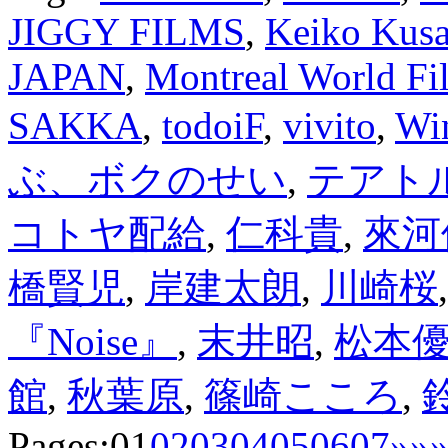
JIGGY FILMS
,
Keiko Kus
JAPAN
,
Montreal World Fil
SAKKA
,
todoiF
,
vivito
,
Wi
ぶ、ボクのせい
,
テアト
コトヤ配給
,
仁科貴
,
來河
橋賢児
,
岸建太朗
,
川崎桜
『Noise』
,
末井昭
,
松本
館
,
秋葉原
,
篠崎こころ
,
Pages:
01
02
03
04
05
06
07
»
»