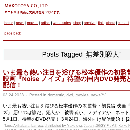
home
|
news
|
movies
|
artists
|
world sales
|
shop
|
archive
|
link
|
about
|
contact
page back
Posts Tagged ‘無差別殺人’
いま最も熱い注目を浴びる松本優作の初監
映画『Noise ノイズ』待望の国内DVD発
配信！
03.24.2023
·
Posted in
domestic
,
dvd
,
movies
,
news
/**/
いま最も熱い注目を浴びる松本優作の 初監督・初長編 映画『No
ズ』 悪いのは誰だ。犯人か、被害者か、メディアか、ネッ
5月1日、待望のDVD発売！ 3月24日、海外向け配信開始！ [2023.3
Tags:
Akihabara
,
banvox
,
distributed by Makotoya
,
Japan
,
JIGGY FILMS
,
Keiko 