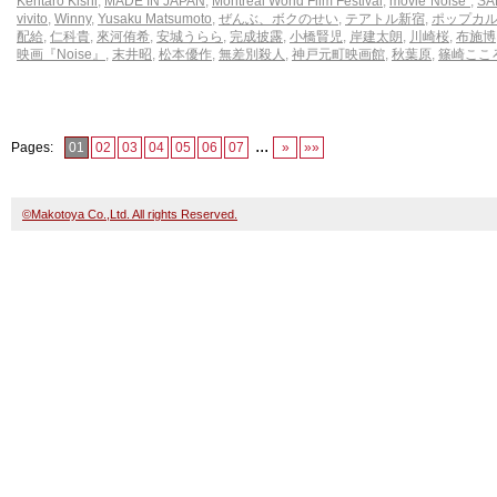
Kentaro Kishi
,
MADE IN JAPAN
,
Montreal World Film Festival
,
movie"Noise"
,
SA
vivito
,
Winny
,
Yusaku Matsumoto
,
ぜんぶ、ボクのせい
,
テアトル新宿
,
ポップカ
配給
,
仁科貴
,
來河侑希
,
安城うらら
,
完成披露
,
小橋賢児
,
岸建太朗
,
川崎桜
,
布施博
映画『Noise』
,
末井昭
,
松本優作
,
無差別殺人
,
神戸元町映画館
,
秋葉原
,
篠崎ここ
...
Pages:
01
02
03
04
05
06
07
»
»»
©Makotoya Co.,Ltd. All rights Reserved.