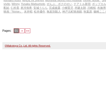
Kentaro Kishi
,
MADE IN JAPAN
,
Montreal World Film Festival
,
movie"Noise"
,
SA
vivito
,
Winny
,
Yusaku Matsumoto
,
ぜんぶ、ボクのせい
,
テアトル新宿
,
ポップカ
配給
,
仁科貴
,
來河侑希
,
安城うらら
,
完成披露
,
小橋賢児
,
岸建太朗
,
川崎桜
,
布施博
映画『Noise』
,
末井昭
,
松本優作
,
無差別殺人
,
神戸元町映画館
,
秋葉原
,
篠崎ここ
Pages:
01
»
»»
©Makotoya Co.,Ltd. All rights Reserved.