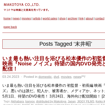
home
|
news
|
movies
|
artists
|
world sales
|
shop
|
archive
|
link
|
about
|
contact
page back
Posts Tagged ‘末井昭’
いま最も熱い注目を浴びる松本優作の初監
映画『Noise ノイズ』待望の国内DVD発
配信！
03.24.2023
·
Posted in
domestic
,
dvd
,
movies
,
news
/**/
いま最も熱い注目を浴びる松本優作の 初監督・初長編 映画『No
ズ』 悪いのは誰だ。犯人か、被害者か、メディアか、ネッ
5月1日、待望のDVD発売！ 3月24日、海外向け配信開始！ [2023.3
Tags:
Akihabara
,
banvox
,
distributed by Makotoya
,
Japan
,
JIGGY FILMS
,
Keiko 