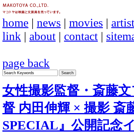
home
|
news
|
movies
|
artis
link
|
about
|
contact
|
sitem
page back
女性撮影監督・斎藤文
督 内田伸輝 × 撮影 斎藤
SPECIAL』公開記