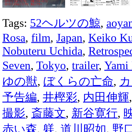
Tags:
52ヘルツの鯨
,
aoyam
Rosa
,
film
,
Japan
,
Keiko K
Nobuteru Uchida
,
Retrospe
Seven
,
Tokyo
,
trailer
,
Yami 
ゆの獣
,
ぼくらの亡命
,
カ
予告編
,
井樫彩
,
内田伸輝
撮影
,
斎藤文
,
新谷寛行
,
赤い森
,
躾
,
道川昭如
,
野