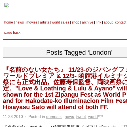
home
|
news
|
movies
|
artists
|
world sales
|
shop
|
archive
|
link
|
about
|
contact
page back
Posts Tagged ‘London’
『名前のない女たち』 11/23-のジパング
ワールドプレミア & 12/3- 函館港イルミ
祭にも正式出品。佐藤寿保監督、両映画祭
定。"Love & Loathing & Lulu & Ayano" will
shown for the 1st Zipangu Fest as World 
and for Hakodate-ko Illuminacion Film Fest
Hisayasu Sato will attend of both FF.
11.23.2010
·
Posted in
domestic
,
news
,
tweet
,
world
/**/