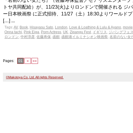
『名前のない女たち』（佐藤寿保監督／ゼアリズエンタープ
トヤ共同配給）が、11/23(火)よりロンドンで開催される ジ
ー日本映画祭 に正式招待、11/27（土）18:30よりワールド
[…] ...
Tags:
AV
,
Book
,
Hisayasu Sato
,
London
,
Love & Loathing & Lulu & Ayano
,
movie
Onna tachi
,
Pink Eiga
,
Porn Actress
,
UK
,
Zipangu Fest
,
イギリス
,
ジパングフェ
ロンドン
,
中村淳彦
,
佐藤寿保
,
函館
,
函館港イルミナシオン映画祭
,
名前のない女
Pages:
01
»
»»
©Makotoya Co.,Ltd. All rights Reserved.