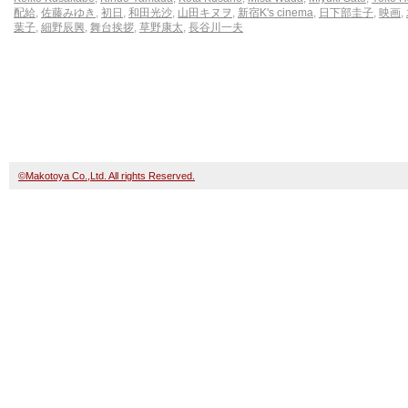
配給
,
佐藤みゆき
,
初日
,
和田光沙
,
山田キヌヲ
,
新宿K's cinema
,
日下部圭子
,
映画
,
葉子
,
細野辰興
,
舞台挨拶
,
草野康太
,
長谷川一夫
©Makotoya Co.,Ltd. All rights Reserved.