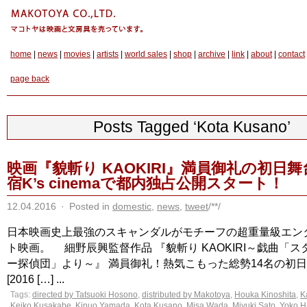
home
|
news
|
movies
|
artists
|
world sales
|
shop
|
archive
|
link
|
about
|
contact
page back
Posts Tagged ‘Kota Kusano’
映画『貌斬り KAOKIRI』満員御礼の初日舞
宿K’s cinemaで都内独占公開スタート！
12.04.2016
·
Posted in
domestic
,
news
,
tweet
/**/
日本映画史上最強のスキャンダルがモチーフの超重量級エン
ト映画。 細野辰興監督作品 『貌斬り KAOKIRI～戯曲「
ー探偵団」より～』 満員御礼！熱気こもった総勢14名の初
[2016 […] ...
Tags:
directed by Tatsuoki Hosono
,
distributed by Makotoya
,
Houka Kinoshita
,
K
Keiko Kusakabe
,
Kinuo Yamada
,
Kota Kusano
,
Misa Wada
,
Miyuki Sato
,
Yoko H