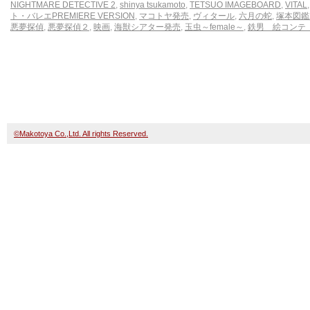
NIGHTMARE DETECTIVE 2
,
shinya tsukamoto
,
TETSUO IMAGEBOARD
,
VITAL
ト・バレエPREMIERE VERSION
,
マコトヤ発売
,
ヴィタール
,
六月の蛇
,
塚本図鑑2
悪夢探偵
,
悪夢探偵２
,
映画
,
海獣シアター発売
,
玉虫～female～
,
鉄男 絵コンテ
©Makotoya Co.,Ltd. All rights Reserved.