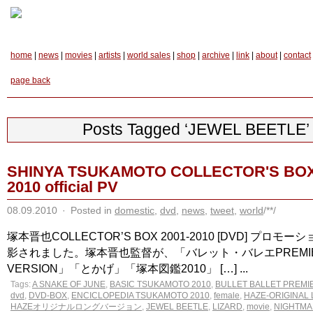
home
|
news
|
movies
|
artists
|
world sales
|
shop
|
archive
|
link
|
about
|
contact
page back
Posts Tagged ‘JEWEL BEETLE’
SHINYA TSUKAMOTO COLLECTOR'S BOX
2010 official PV
08.09.2010
·
Posted in
domestic
,
dvd
,
news
,
tweet
,
world
/**/
塚本晋也COLLECTOR’S BOX 2001-2010 [DVD] プロ
影されました。塚本晋也監督が、「バレット・バレエPREMI
VERSION」「とかげ」「塚本図鑑2010」 […] ...
Tags:
A SNAKE OF JUNE
,
BASIC TSUKAMOTO 2010
,
BULLET BALLET PREMI
dvd
,
DVD-BOX
,
ENCICLOPEDIA TSUKAMOTO 2010
,
female
,
HAZE-ORIGINAL
HAZEオリジナルロングバージョン
,
JEWEL BEETLE
,
LIZARD
,
movie
,
NIGHTMA