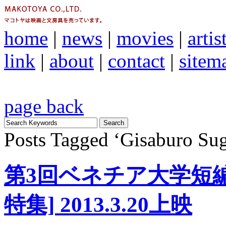
home
|
news
|
movies
|
artis
link
|
about
|
contact
|
sitem
page back
Posts Tagged ‘Gisaburo Sug
第3回ベネチア大学短編
特集] 2013.3.20上映