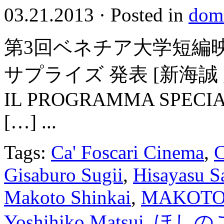
03.21.2013
·
Posted in
dome
第3回ベネチア大学短編映
サプライズ 発表 [新海誠 監
IL PROGRAMMA SPECIAL
[…] ...
Tags:
Ca' Foscari Cinema
,
C
Gisaburo Sugii
,
Hisayasu S
Makoto Shinkai
,
MAKOT
Yoshihiko Matsui
,
ほしの