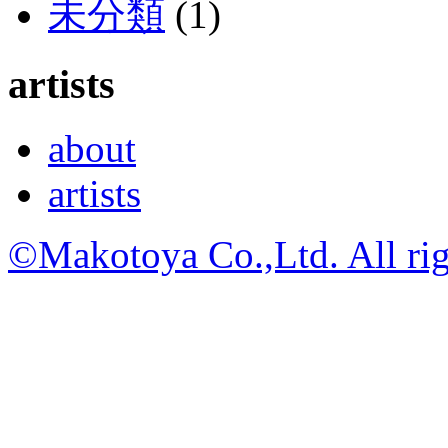
未分類
(1)
artists
about
artists
©Makotoya Co.,Ltd. All rig