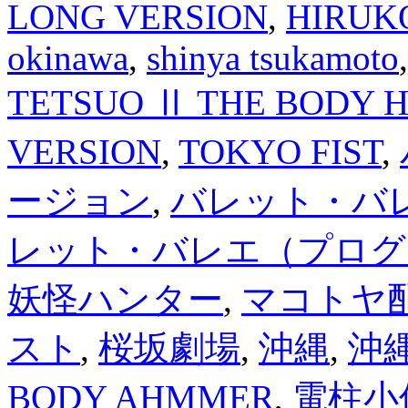
LONG VERSION
,
HIRUK
okinawa
,
shinya tsukamoto
TETSUO Ⅱ THE BODY 
VERSION
,
TOKYO FIST
,
ージョン
,
バレット・バレエP
レット・バレエ（プログ
妖怪ハンター
,
マコトヤ
スト
,
桜坂劇場
,
沖縄
,
沖縄
BODY AHMMER
,
電柱小