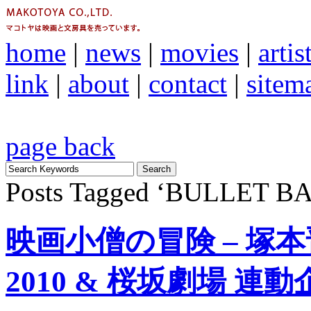
home
|
news
|
movies
|
artis
link
|
about
|
contact
|
sitem
page back
Posts Tagged ‘BULLET 
映画小僧の冒険 – 塚本
2010 & 桜坂劇場 連動企画