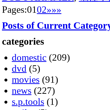
Pages:
01
02
»
»»
Posts of Current Categor
categories
domestic
(209)
dvd
(5)
movies
(91)
news
(227)
s.p.tools
(1)