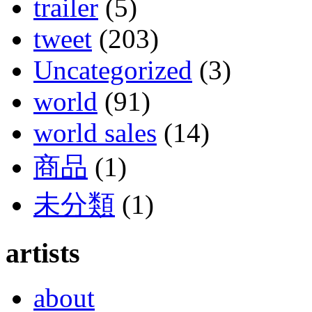
trailer
(5)
tweet
(203)
Uncategorized
(3)
world
(91)
world sales
(14)
商品
(1)
未分類
(1)
artists
about