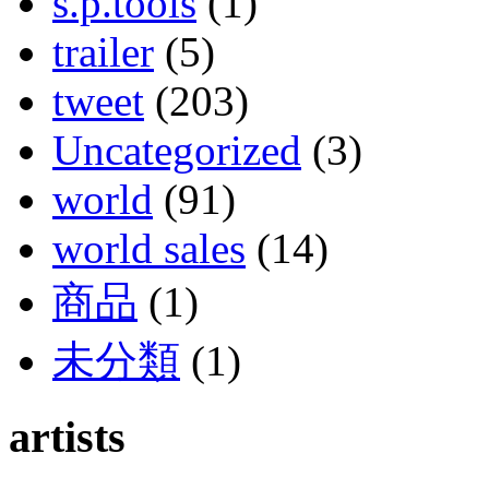
s.p.tools
(1)
trailer
(5)
tweet
(203)
Uncategorized
(3)
world
(91)
world sales
(14)
商品
(1)
未分類
(1)
artists