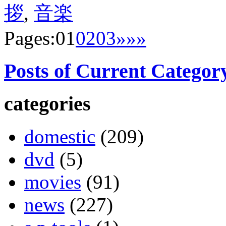
拶
,
音楽
Pages:
01
02
03
»
»»
Posts of Current Categor
categories
domestic
(209)
dvd
(5)
movies
(91)
news
(227)