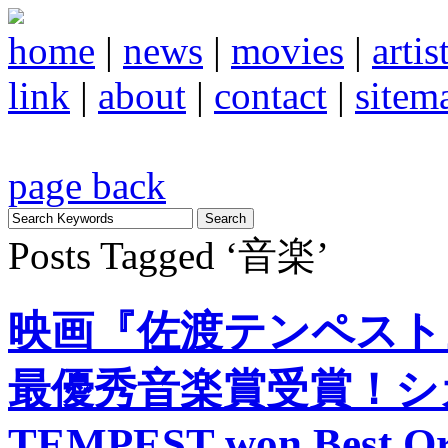
home
|
news
|
movies
|
artis
link
|
about
|
contact
|
sitem
page back
Posts Tagged ‘音楽’
映画『佐渡テンペスト
最優秀音楽賞受賞！シ
TEMPEST won Best Orig