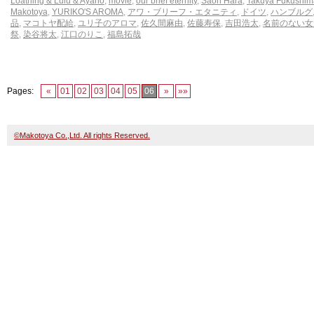
Loathing & Lulu & Ayano
,
movie
,
our brief eternity
,
Saori Hara
,
Takuya Fukushim
Makotoya
,
YURIKO'S AROMA
,
アワ・ブリーフ・エタニティ
,
ドイツ
,
ハンブルグ
品
,
マコトヤ配給
,
ユリ子のアロマ
,
佐久間麻由
,
佐藤寿保
,
吉田浩太
,
名前のない女
祭
,
染谷将太
,
江口のりこ
,
福島拓哉
Pages:
«
01
02
03
04
05
06
»
»»
©Makotoya Co.,Ltd. All rights Reserved.