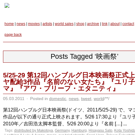
home
|
news
|
movies
|
artists
|
world sales
|
shop
|
archive
|
link
|
about
|
contact
page back
Posts Tagged ‘映画祭’
5/25-29 第12回ハンブルグ日本映画祭正式
ヤ配給3作品『名前のない女たち』『ユリ
マ』『アワ・ブリーフ・エタニティ』
05.03.2011
·
Posted in
domestic
,
news
,
tweet
,
world
/**/
第12回ハンブルグ日本映画祭(ドイツ、2011/5/25-29) で
作品が以下の通り正式上映されます。5/26 17:30より『ユ
2010年／吉田浩太脚本監督、5/26 20:00より『名前 […] ...
Tags:
distributed by Makotoya
,
Germany
,
Hamburg
,
Hisayasu Sato
,
Kota Yoshid