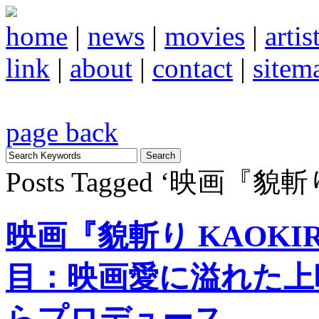
home
|
news
|
movies
|
artis
link
|
about
|
contact
|
sitem
page back
Posts Tagged ‘映画『貌斬
映画『貌斬り KAOK
目：映画愛に溢れた上
らプロデュース。