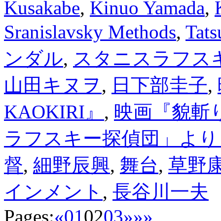
Kusakabe
,
Kinuo Yamada
,
Sranislavsky Methods
,
Tats
ンダル
,
スタニスラフス
山田キヌヲ
,
日下部圭子
,
KAOKIRI』
,
映画『貌斬り
ラフスキー探偵団」より
督
,
細野辰興
,
舞台
,
草野
インメント
,
長谷川一夫
Pages:
«
01
02
03
»
»»