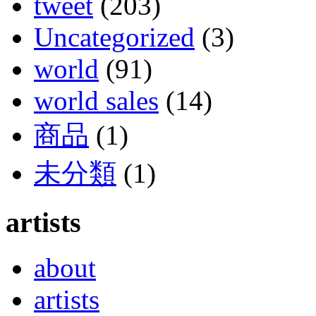
tweet
(203)
Uncategorized
(3)
world
(91)
world sales
(14)
商品
(1)
未分類
(1)
artists
about
artists