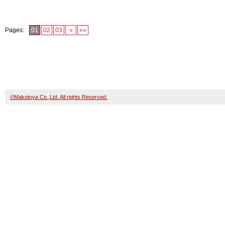
Pages:
01
02
03
»
»»
©Makotoya Co.,Ltd. All rights Reserved.