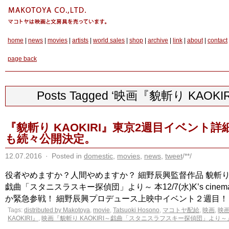
home
|
news
|
movies
|
artists
|
world sales
|
shop
|
archive
|
link
|
about
|
contact
page back
Posts Tagged ‘映画『貌斬り KAOKIR
『貌斬り KAOKIRI』東京2週目イベント
も続々公開決定。
12.07.2016
·
Posted in
domestic
,
movies
,
news
,
tweet
/**/
役者やめますか？人間やめますか？ 細野辰興監督作品 貌斬り K
戯曲「スタニスラスキー探偵団」より～ 本12/7(水)K’s cin
か緊急参戦！ 細野辰興プロデュース上映中イベント２週目！ […]
Tags:
distributed by Makotoya
,
movie
,
Tatsuoki Hosono
,
マコトヤ配給
,
映画
,
映
KAOKIRI』
,
映画『貌斬り KAOKIRI～戯曲「スタニスラフスキー探偵団」より～