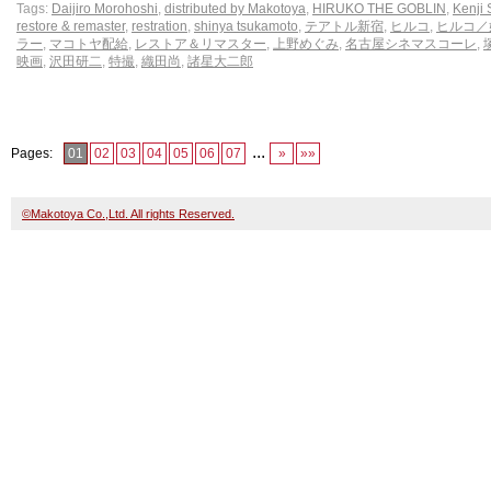
Tags:
Daijiro Morohoshi
,
distributed by Makotoya
,
HIRUKO THE GOBLIN
,
Kenji
restore & remaster
,
restration
,
shinya tsukamoto
,
テアトル新宿
,
ヒルコ
,
ヒルコ／
ラー
,
マコトヤ配給
,
レストア＆リマスター
,
上野めぐみ
,
名古屋シネマスコーレ
,
映画
,
沢田研二
,
特撮
,
織田尚
,
諸星大二郎
...
Pages:
01
02
03
04
05
06
07
»
»»
©Makotoya Co.,Ltd. All rights Reserved.