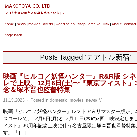
home
|
news
|
movies
|
artists
|
world sales
|
shop
|
archive
|
link
|
about
|
contact
page back
Posts Tagged ‘テアトル新宿’
映画『ヒルコ／妖怪ハンター』R&R版 シ
レで上映、12月6日(土)〜『東京フィスト』
念＆塚本晋也監督特集
11.19.2025
·
Posted in
domestic
,
movies
,
news
/**/
映画『ヒルコ／妖怪ハンター』レストア＆リマスター版が、
スコーレで、12月8日(月)と12月11日(木)の2回上映決定し
ィスト』30周年記念上映に伴う名古屋限定塚本晋也監督特集
す。『 […] ...