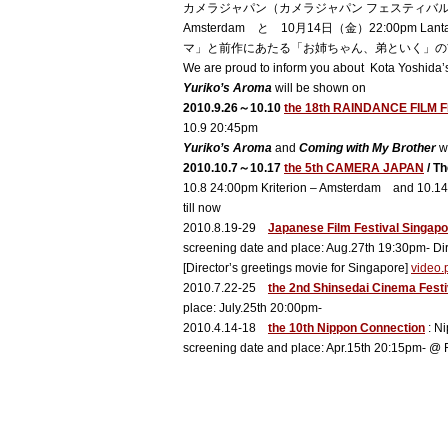
カメラジャパン（カメラジャパン フェスティバル）は、10
Amsterdam と 10月14日（金）22:00pm Lant
マ」と前作にあたる「お姉ちゃん、弟といく」の
We are proud to inform you about Kota Yoshida’
Yuriko’s Aroma
will be shown on
2010.9.26～10.10
the 18th RAINDANCE FILM 
10.9 20:45pm
Yuriko’s Aroma
and
Coming with My Brother
wi
2010.10.7～10.17
the 5th CAMERA JAPAN
/ T
10.8 24:00pm Kriterion – Amsterdam and 10.14
till now
2010.8.19-29
Japanese Film Festival Singap
screening date and place: Aug.27th 19:30pm- Dir
[Director’s greetings movie for Singapore]
video
2010.7.22-25
the 2nd Shinsedai Cinema Festi
place: July.25th 20:00pm-
2010.4.14-18
the 10th Nippon Connection
: Ni
screening date and place: Apr.15th 20:15pm- @ F