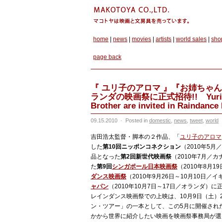
home
|
news
|
movies
|
artists
|
world sales
|
sho
page back
『 ユリ子のアロマ 』『お姉ちゃ
ランダの映画祭に正式招待!! Yuriko's 
Brother are invited in Raindance
09.15.2010
·
Posted in
domestic
,
news
,
tweet
,
world
吉田浩太監督・脚本の２作品、「
ユリ子のアロマ
した
第10回ニッポンコネクション
（2010年5
品となった
第2回新世代映画祭
（2010年7月／
た
第9回
シンガポール日本映画祭
（2010年8月
ダンス映画祭
（2010年9月26日～10月10日／イギリス
ャパン
（2010年10月7日～17日／オランダ
レインダンス映画祭での上映は、10月9日（土）20:
ン・ツアー」の一本として、この5月に開催され
かから世界に紹介したい映画を映画祭事務局が選