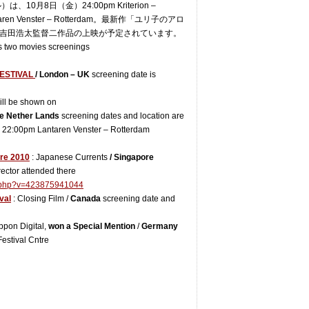
月8日（金）24:00pm Kriterion –
aren Venster – Rotterdam。最新作「ユリ子のアロ
吉田浩太監督二作品の上映が予定されています。
s two movies screenings
FESTIVAL
/ London – UK
screening date is
ll be shown on
he Nether Lands
screening dates and location are
 22:00pm Lantaren Venster – Rotterdam
ore 2010
: Japanese Currents
/ Singapore
ector attended there
.php?v=423875941044
val
: Closing Film /
Canada
screening date and
ppon Digital,
won a Special Mention
/
Germany
estival Cntre