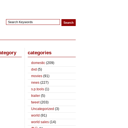
ategory
categories
domestic
(209)
dvd
(5)
movies
(91)
news
(227)
s.p.tools
(1)
trailer
(5)
tweet
(203)
Uncategorized
(3)
world
(91)
world sales
(14)