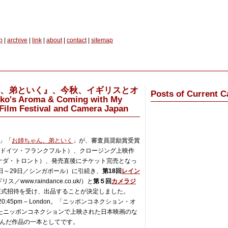
p
|
archive
|
link
|
about
|
contact
|
sitemap
ん、弟といく』、今秋、イギリスとオ
Posts of Current C
Aroma & Coming with My
 Film Festival and Camera Japan
」「
お姉ちゃん、弟といく
」が、審査員奨励賞受賞
月／ドイツ・フランクフルト）、クロージング上映作
カナダ・トロント）、発売直後にチケット完売となっ
19日～29日／シンガポール）に引続き、
第18回
レイン
／www.raindance.co.uk/）と
第５回
カメラジ
）に正式招待を受け、出品することが決定しました。
45pm – London。「ニッポンコネクション・オ
たニッポンコネクションで上映された日本映画のな
んだ作品の一本としてです。