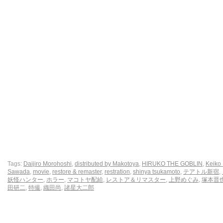
Tags:
Daijiro Morohoshi
,
distributed by Makotoya
,
HIRUKO THE GOBLIN
,
Keiko
Sawada
,
movie
,
restore & remaster
,
restration
,
shinya tsukamoto
,
テアトル新宿
,
妖怪ハンター
,
ホラー
,
マコトヤ配給
,
レストア＆リマスター
,
上野めぐみ
,
塚本晋
田研二
,
特撮
,
織田尚
,
諸星大二郎