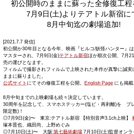
初公開時のままに蘇った全修復工程
7月9日(土)よりテアトル新宿に
8月中旬迄の劇場追加!
[2021.7.7 発信]
初公開か30年目となる今年、映画『ヒルコ/妖怪ハンター』
マスターされ、7月9日(金)
テアトル新宿
ほか順次公開、7月2
売の運びとなます。
フィルムで撮影されフィルムで上映された本作が真摯に誠実
ままに蘇りました。
公式サイト
にてその修復工程を公開。
English Page
にも掲載
8月中旬までの上映劇場も続々決定しています。
30周年を記念して、スマホステッカー(塩ビ・再剥離)を プ
限定数)！
◎7月9日(金)〜 東京:テアトル新宿 【特別音声3.1ch上映】
塚本晋也、織田尚、上野めぐみ
◎7月10日(土)〜 大阪:
第七藝術劇場
7月10日(土)監督オン