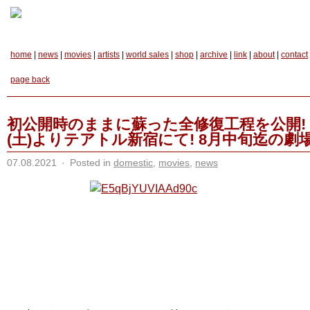
home
|
news
|
movies
|
artists
|
world sales
|
shop
|
archive
|
link
|
about
|
contact
page back
初公開時のままに蘇った全修復工程を公開! 
(土)よりテアトル新宿にて! 8月中旬迄の劇場
07.08.2021
·
Posted in
domestic
,
movies
,
news