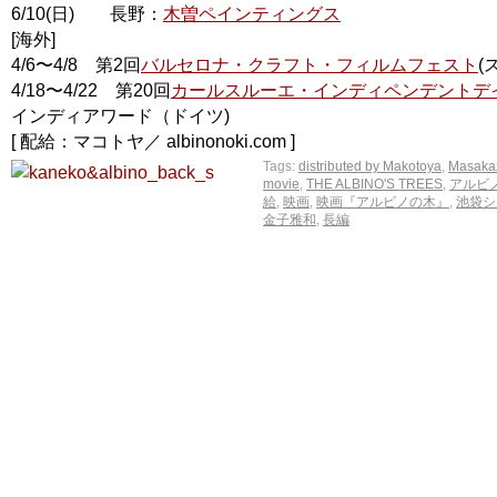
6/10(日) 長野：
木曽ペインティングス
[海外]
4/6〜4/8 第2回
バルセロナ・クラフト・フィルムフェスト
(
4/18〜4/22 第20回
カールスルーエ・インディペンデントデ
インディアワード（ドイツ)
[ 配給：マコトヤ／ albinonoki.com ]
Tags:
distributed by Makotoya
,
Masaka
movie
,
THE ALBINO'S TREES
,
アルビ
給
,
映画
,
映画『アルビノの木』
,
池袋シ
金子雅和
,
長編