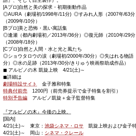
語』、そして自主製作）。
[Aプロ]自然と美の探求・初期衝動作品
◎AURA（劇場初/1998年/11分) ◎すみれ人形（2007年/6
（2009年/10分）
[Bプロ]美と恐怖・黒い寓話集
◎逢瀬（都内劇場初／2013年/36分）◎復元師（2010年/29
（2008年/18分）
[Cプロ]自然と人間・水と光と風たち
◎ショウタロウの涙（劇場初/2000年/30分）◎失はれる物語（2
分）◎水の足跡（2013年/30分/きりゅう映画祭助成作品）
◼︎ アルビノの木 凱旋上映 4/21(土)～
◼︎詳細は
劇場特設サイト
金子雅和特集
特典付前売
1200円（前売券提示で金子特集を割引）
特別予告編
アルビノ凱旋＋金子監督特集
『アルビノの木』今後の上映。
[国内]
4/21(土)～ 東京：
池袋シネマ・ロサ
凱旋上映および金子
4/21(土)～ 岡山：
シネマ・クレール