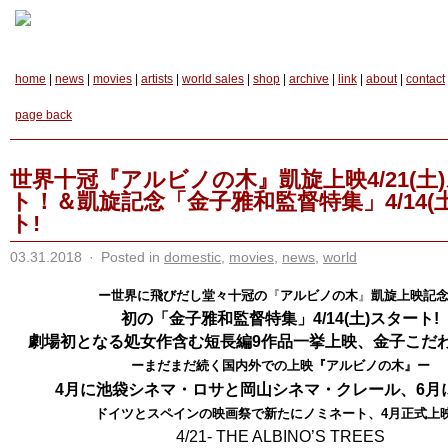
home
|
news
|
movies
|
artists
|
world sales
|
shop
|
archive
|
link
|
about
|
contact
page back
世界十冠『アルビノの木』凱旋上映4/21(土
ト！＆凱旋記念「金子雅和監督特集」4/14(
ト!
03.31.2018
·
Posted in
domestic
,
movies
,
news
,
world
ー世界に飛びだし堂々十冠の
『
アルビノの木
』
凱旋上映記
初の「金子雅和監督特集」4/14(土)スタート!
劇場初となる処女作含む短長編9作品一挙上映、金子こだ
ーまだまだ続く国内外での上映『
アルビノの木
』ー
4月に池袋シネマ・ロサと岡山シネマ・クレール、6月
ドイツとスペインの映画祭で新たにノミネート、4月正式上
4/21- THE ALBINO’S TREES