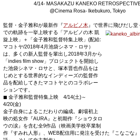
4/14- MASAKAZU KANEKO RETROSPECTIV
@Cinema Rosa- Ikebukuro, Tokyo
監督・金子雅和が最新作『
アルビノ木
』で世界に飛びだし堂
での軌跡を一挙上映する「アルビノの木 凱
旋上映」＋「金子雅和監督特集上映」(配給:
マコトヤ/2018年4月池袋シネマ・ロサ）
は、多くの新人監督を輩出し2018年3月から
「indies film show」プロジェクトを開始し
た池袋シネマ・ロサと、塚本晋也作品をは
じめとする世界的なインディーズの監督作
品を配給してきたマコトヤとのコラボレー
ションです。
◼︎ 金子雅和監督特集上映 4/14(土)～
4/20(金)
金子自身によるこだわりの編成。劇場初上
映の処女作『AURA』と初期作『ショウタロ
ウの涙』を含む全9作品（映画美学校卒業制
作『すみれ人形』、WEB配信用に発注を受けた『こなごな