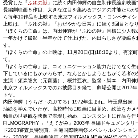
受賞した『
ふゆの獣
』に続く内田伸輝の自主制作長編劇映画
長編劇映画５作目。大きな注目を集めるアジアの才能たちが
ら毎年10作品を上映する東京フィルメックス・コンペティシ
上映は、『ふゆの獣』『おだやかな日常』に続く3回目とな
『ぼくらの亡命』は、内田伸輝が『ふゆの獣』同様に少人数
一年かけて撮影・半年かけて仕上げた、内田らしさが凝縮さ
す。
『ぼくらの亡命』の上映は、11月20日(日)18:10より、有
て。
『ぼくらの亡命』は、コミュニケーション能力だけでなく生
下しているにもかかわらず、なんとかしようともがく若者の
主演：須森隆文（元齋藤）、桜井亜衣。監督・脚本：内田伸
東京フィルメックスでのお披露目を経て、劇場公開は2017
トヤ。
内田伸輝（うちだ・のぶてる）1972年生まれ。埼玉県出身
油絵を学んでいたが、高校時代に映画に目覚め、絵筆をカメ
独自の世界観を映像で表現し始め、コンスタントに作品を作
FILMOGRAPHY→『えてがみ』2003年 長編ドキュメンタリ
ド2003審査員特別賞、香港国際映画祭スペシャルメンショ
な』2008年 長編劇映画／第8回TAMA NEW WAVEグラ