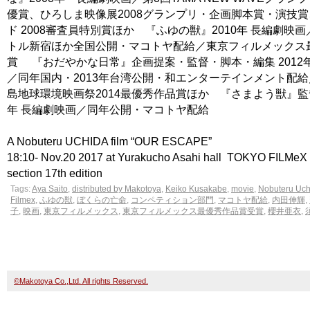
優賞、ひろしま映像展2008グランプリ・企画脚本賞・演技賞
ド 2008審査員特別賞ほか 『ふゆの獣』2010年 長編劇映画
トル新宿ほか全国公開・マコトヤ配給／東京フィルメックス
賞 『おだやかな日常』企画提案・監督・脚本・編集 2012
／同年国内・2013年台湾公開・和エンターテインメント配
島地球環境映画祭2014最優秀作品賞ほか 『さまよう獣』監督
年 長編劇映画／同年公開・マコトヤ配給
A Nobuteru UCHIDA film “OUR ESCAPE”
18:10- Nov.20 2017 at Yurakucho Asahi hall TOKYO FILMeX 
section 17th edition
Tags:
Aya Saito
,
distributed by Makotoya
,
Keiko Kusakabe
,
movie
,
Nobuteru Uch
Filmex
,
ふゆの獣
,
ぼくらの亡命
,
コンペティション部門
,
マコトヤ配給
,
内田伸輝
,
子
,
映画
,
東京フィルメックス
,
東京フィルメックス最優秀作品賞受賞
,
櫻井亜衣
,
©Makotoya Co.,Ltd. All rights Reserved.