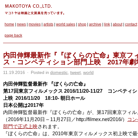
home
|
news
|
movies
|
artists
|
world sales
|
shop
|
archive
|
link
|
about
|
contact
page back
内田伸輝最新作『『ぼくらの亡命』東京フ
ス・コンペティション部門上映 2017年劇
11.19.2016
·
Posted in
domestic
,
tweet
,
world
内田伸輝監督最新作 『ぼくらの亡命』
第17回東京フィルメックス 2016/11/20-11/27 コンペテ
上映 2016/11/20 18:10- 朝日ホール
日本公開は2017年
内田伸輝監督最新作『ぼくらの亡命』が、第17回東京フィル
（2016年11月20日 – 11月27日／http://filmex.net/2016/）
コン
部門で正式上映
されます。
『ぼくらの亡命』は、2010年東京フィルメックス初上映で