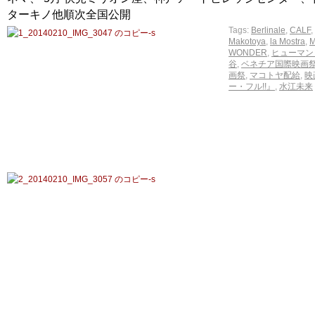
ターキノ他順次全国公開
Tags:
Berlinale
,
CALF
,
Makotoya
,
la Mostra
,
M
WONDER
,
ヒューマン
谷
,
ベネチア国際映画
画祭
,
マコトヤ配給
,
映
ー・フル!!』
,
水江未来