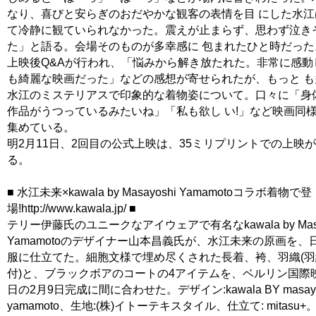
なり、喜びと安らぎのおだやかな観客の表情を目 にした水
て冷静に観ていられなかった。震えが止まらず、思わず泣き
た」と語る。会場そのものが多幸感に 包まれたひと時だった
上映後Q&Aが行われ、「悩みから解き放たれた。非常に感動
も綺麗な映画だった」などの感想が寄せられたが、もっと 
水江のミステリアスで印象的な着物姿について。口々に「身
作品がうつっているみたいね」「私も欲し い!」など映画同
集めている。
明2月11日、2回目の公式上映は、35ミリプリントでの上映
る。
■ 水江未来×kawala by Masayoshi Yamamotoコラボ着物で登
場!http://www.kawala.jp/ ■
テリー伊藤氏のユニークなアイウェアで有名なkawala by Masa
Yamamotoのデザイナー山本昌義氏が、水江未来の原画を、
服に仕立てた。細胞文様で埋め尽くされた長着、袴、羽織(
付)と、ブラックボアのコートの4アイテムを、ベルリン国際
日の2月9日完成に間に合わせた。デザイン:kawala BY masayo
yamamoto、生地:(株)イトーテキスタイル、仕立て: mitasu+。