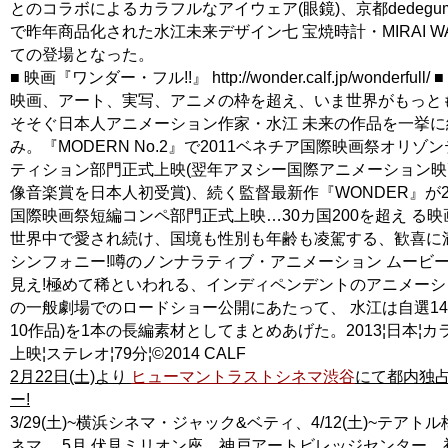
とのコラボによるカラフルなアイウェア(眼鏡)、京都dedegu
で昨年商品化された水江未来デザイン七 宝焼時計・MIRAI WA
ての登場となった。
■ 映画『ワンダー・フル!!』 http://wonder.calf.jp/wonderfull/ ■
映画、アート、実写、アニメの枠を超え、いま世界がもっと
そそぐ日本人アニメーション作家・水江 未来の作品を一挙に
み。『MODERN No.2』で2011ベネチア国際映画祭オリゾ
ティション部門正式上映(翌年アヌシー国際アニメーション映
像音楽賞を日本人初受賞)、続く監督最新作『WONDER』が2
国際映画祭短編コンペ部門正式上映…30カ国200を超え る
世界中で愛され続け、国境も性別も年齢も凌駕する、歓喜に
シンフォニー!噂のノンナラティブ・アニメーション ムービ
見え!極めて稀といわれる、インディペンデントのアニメー
の一般劇場でのロードショー公開にあたって、 水江は自選14
10作品)を1本の長編素材としてまとめあげた。2013¦日本¦カ
上映¦ステレオ¦79分¦©2014 CALF
2月22日(土)より
ヒューマントラストシネマ渋谷
にて都内独
ー!
3/29(土)~横浜シネマ・ジャック&ベティ、4/12(土)~テアト
ネマ、 5月 伏見ミリオン座、神戸アートビレッジセンター、