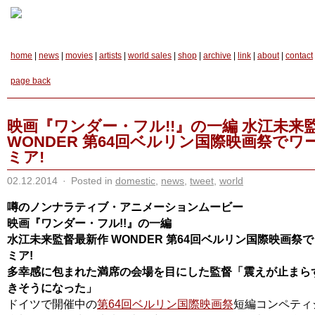
home
|
news
|
movies
|
artists
|
world sales
|
shop
|
archive
|
link
|
about
|
contact
page back
映画『ワンダー・フル!!』の一編 水江未来
WONDER 第64回ベルリン国際映画祭でワ
ミア!
02.12.2014
·
Posted in
domestic
,
news
,
tweet
,
world
噂のノンナラティブ・アニメーションムービー
映画『ワンダー・フル!!』の一編
水江未来監督最新作 WONDER 第64回ベルリン国際映画祭
ミア!
多幸感に包まれた満席の会場を目にした監督「震えが止まら
きそうになった」
ドイツで開催中の
第64回ベルリン国際映画祭
短編コンペティ