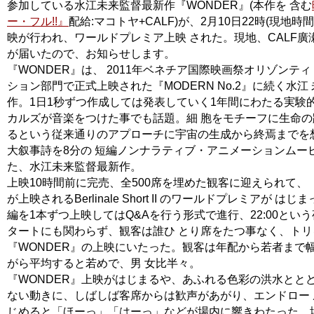
参加している水江未来監督最新作『WONDER』(本作を 含む
ー・フル!!』
配給:マコトヤ+CALF)が、2月10日22時(現地時
映が行われ、ワールドプレミア上映 された。現地、CALF廣
が届いたので、お知らせします。
『WONDER』は、 2011年ベネチア国際映画祭オリゾンテ
ション部門で正式上映された『MODERN No.2』に続く水江
作。1日1秒ずつ作成しては発表していく1年間にわたる実験
カルズが音楽をつけた事でも話題。細 胞をモチーフに生命
るという従来通りのアプローチに宇宙の生成から終焉までを
大叙事詩を8分の 短編ノンナラティブ・アニメーションムー
た、水江未来監督最新作。
上映10時間前に完売、全500席を埋めた観客に迎えられて、『
が上映されるBerlinale Short II のワールドプレミアが は
編を1本ずつ上映してはQ&Aを行う形式で進行、22:00とい
タートにも関わらず、観客は誰ひ とり席をたつ事なく、トリ
『WONDER』の上映にいたった。観客は年配から若者まで
がら平均すると若めで、男 女比半々。
『WONDER』上映がはじまるや、あふれる色彩の洪水とと
ない動きに、しばしば客席からは歓声があがり、エンドロー
じめると「ほーっ」「はーっ」などが場内に響きわたった。