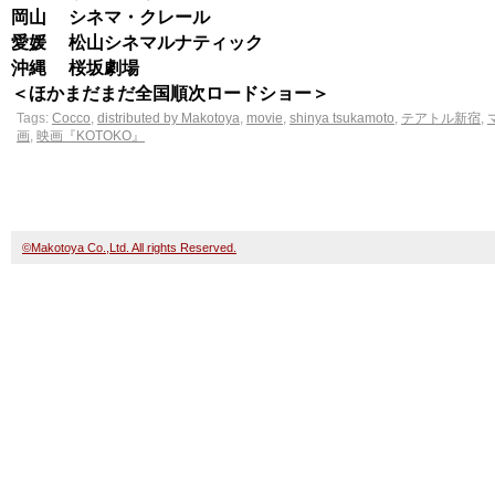
岡山 シネマ・クレール
愛媛 松山シネマルナティック
沖縄 桜坂劇場
＜ほかまだまだ全国順次ロードショー＞
Tags:
Cocco
,
distributed by Makotoya
,
movie
,
shinya tsukamoto
,
テアトル新宿
,
画
,
映画『KOTOKO』
©Makotoya Co.,Ltd. All rights Reserved.