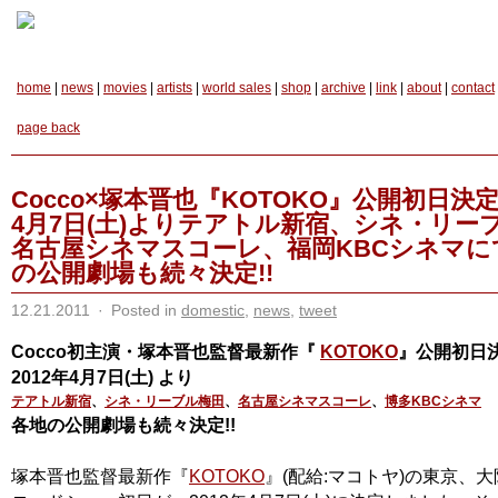
home
|
news
|
movies
|
artists
|
world sales
|
shop
|
archive
|
link
|
about
|
contact
page back
Cocco×塚本晋也『KOTOKO』公開初日決定
4月7日(土)よりテアトル新宿、シネ・リー
名古屋シネマスコーレ、福岡KBCシネマに
の公開劇場も続々決定!!
12.21.2011
·
Posted in
domestic
,
news
,
tweet
Cocco初主演・塚本晋也監督最新作『
KOTOKO
』公開初日決定
2012年4月7日(土) より
テアトル新宿
、
シネ・リーブル梅田
、
名古屋シネマスコーレ
、
博多KBCシネマ
各地の公開劇場も続々決定!!
塚本晋也監督最新作『
KOTOKO
』(配給:マコトヤ)の東京、