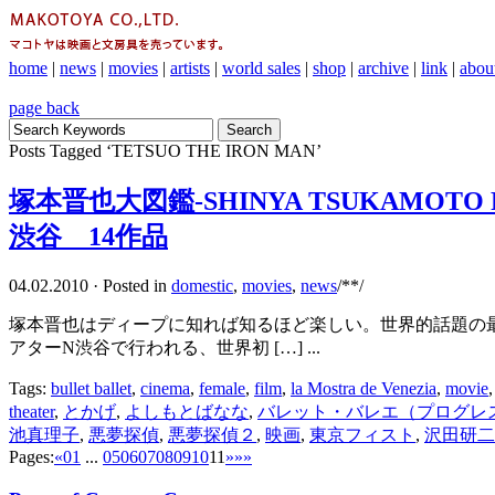
home
|
news
|
movies
|
artists
|
world sales
|
shop
|
archive
|
link
|
abou
page back
Posts Tagged ‘TETSUO THE IRON MAN’
塚本晋也大図鑑-SHINYA TSUKAMOTO 
渋谷 14作品
04.02.2010
·
Posted in
domestic
,
movies
,
news
/**/
塚本晋也はディープに知れば知るほど楽しい。世界的話題の最新作[
アターN渋谷で行われる、世界初 […] ...
Tags:
bullet ballet
,
cinema
,
female
,
film
,
la Mostra de Venezia
,
movie
theater
,
とかげ
,
よしもとばなな
,
バレット・バレエ（プログレ
池真理子
,
悪夢探偵
,
悪夢探偵２
,
映画
,
東京フィスト
,
沢田研二
Pages:
«
01
...
05
06
07
08
09
10
11
»
»»