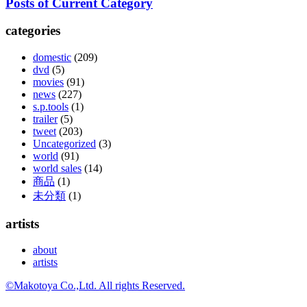
Posts of Current Category
categories
domestic
(209)
dvd
(5)
movies
(91)
news
(227)
s.p.tools
(1)
trailer
(5)
tweet
(203)
Uncategorized
(3)
world
(91)
world sales
(14)
商品
(1)
未分類
(1)
artists
about
artists
©Makotoya Co.,Ltd. All rights Reserved.