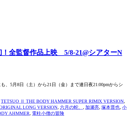
 世界初！全監督作品上映 5/8-21@シアターN
、5月8日（土）から21日（金）まで連日夜21:00pmからシ
,
TETSUO Ⅱ THE BODY HAMMER SUPER RIMIX VERSION
,
RIGINAL LONG VERSION
,
六月の蛇、
,
加瀬亮
,
塚本晋也
,
小
DY AHMMER
,
電柱小僧の冒険