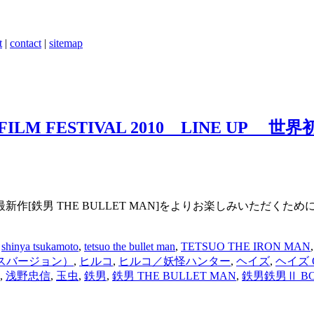
t
|
contact
|
sitemap
FILM FESTIVAL 2010 LINE UP
鉄男 THE BULLET MAN]をよりお楽しみいただくためにも
,
shinya tsukamoto
,
tetsuo the bullet man
,
TETSUO THE IRON MAN
スバージョン）
,
ヒルコ
,
ヒルコ／妖怪ハンター
,
ヘイズ
,
ヘイズ O
,
浅野忠信
,
玉虫
,
鉄男
,
鉄男 THE BULLET MAN
,
鉄男鉄男Ⅱ BO