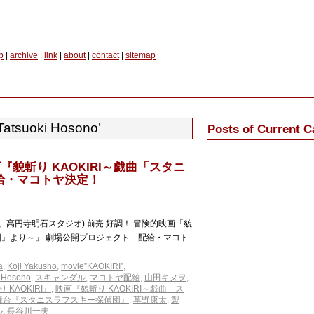
p
|
archive
|
link
|
about
|
contact
|
sitemap
Tatsuoki Hosono’
Posts of Current C
『貌斬り KAOKIRI～戯曲「スタニ
給・マコトヤ決定！
12、高円寺明石スタジオ) 前売 好調！ 冒険的映画「貌
偵団』より～」 劇場公開プロジェクト 配給・マコト
a
,
Koji Yakusho
,
movie”KAOKIRI”
,
i Hosono
,
スキャンダル
,
マコトヤ配給
,
山田キヌヲ
,
 KAOKIRI』
,
映画『貌斬り KAOKIRI～戯曲「ス
舞台『スタニスラフスキー探偵団』
,
草野康太
,
製
ル
,
長谷川一夫