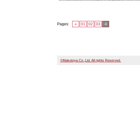
Pages:
«
01
02
03
4
©Makotoya Co.,Ltd. All rights Reserved.