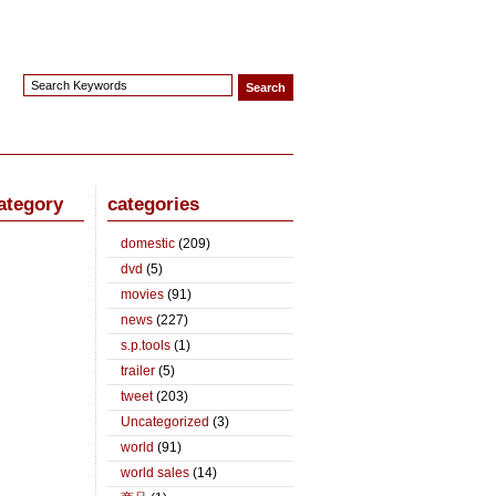
ategory
categories
domestic
(209)
dvd
(5)
movies
(91)
news
(227)
s.p.tools
(1)
trailer
(5)
tweet
(203)
Uncategorized
(3)
world
(91)
world sales
(14)