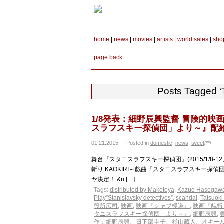
home
|
news
|
movies
|
artists
|
world sales
|
sho
page back
Posts Tagged ‘
1/8発表：細野辰興監督 冒険的映画
スラフスキー探偵団」より～』配
01.21.2015
·
Posted in
domestic
,
news
,
tweet
/**/
舞台『スタニスラフスキー探偵団』(2015/1/8-
斬り KAOKIRI～戯曲『スタニスラフスキー探
ヤ決定！ &n […] ...
Tags:
distributed by Makotoya
,
Kazuo Hasegaw
Play”Stanislavsky detectives”
,
scandal
,
Tatsuok
役所広司
,
映画
,
映画『シャブ極道』
,
映画『貌斬り
タニスラフスキー探偵団」より～』
,
細野辰興
,
作：細野辰興、日下部圭子、杉山蔵人、オキー