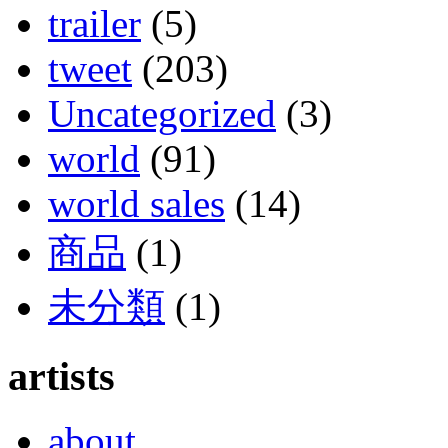
trailer
(5)
tweet
(203)
Uncategorized
(3)
world
(91)
world sales
(14)
商品
(1)
未分類
(1)
artists
about