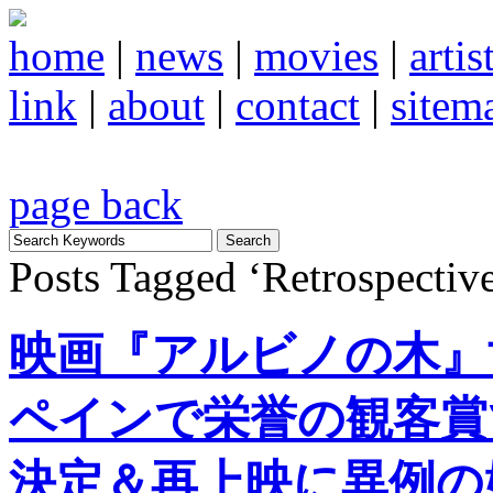
home
|
news
|
movies
|
artis
link
|
about
|
contact
|
sitem
page back
Posts Tagged ‘Retrospectiv
映画『アルビノの木』
ペインで栄誉の観客賞
決定＆再上映に異例の