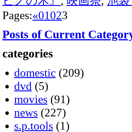
ビノの木』
,
映画祭
,
池袋
Pages:
«
01
02
3
Posts of Current Categor
categories
domestic
(209)
dvd
(5)
movies
(91)
news
(227)
s.p.tools
(1)