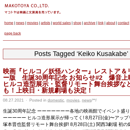
home
|
news
|
movies
|
artists
|
world sales
|
shop
|
archive
|
link
|
about
|
contact
page back
Posts Tagged ‘Keiko Kusakabe’
映画『ヒルコ／妖怪ハンター』レストア＆
ー版 生誕30周年記念 お知らせ#2 爆音
ヒルコ造型展示・監督リモート舞台挨拶な
も！上映日・新規劇場も決定！
08.27.2021
·
Posted in
domestic
,
movies
,
news
/**/
生誕30周年記念 ーーーーーーー各地の映画館でイベント盛り
ーーーーー ヒルコ造形展示が帰ってく! 8月27日(金)〜アッ
塚本晋也監督リモート舞台挨拶! 8月28日(土) 関西3劇場 初の爆音 [