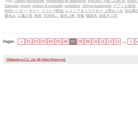
Tags:
Daijiro Morohoshi
,
distributed by Makotoya
,
HIRUKO THE GOBLIN
,
Keiko
Sawada
,
movie
,
restore & remaster
,
restration
,
shinya tsukamoto
,
テアトル新宿
,
妖怪ハンター
,
ホラー
,
マコトヤ配給
,
レストア＆リマスター
,
上野めぐみ
,
初日舞
夏休み
,
工藤正貴
,
映画
,
沢田研二
,
爆音上映
,
特撮
,
織田尚
,
諸星大二郎
...
Pages:
«
01
02
03
04
05
06
07
08
09
10
11
12
13
»
©Makotoya Co.,Ltd. All rights Reserved.