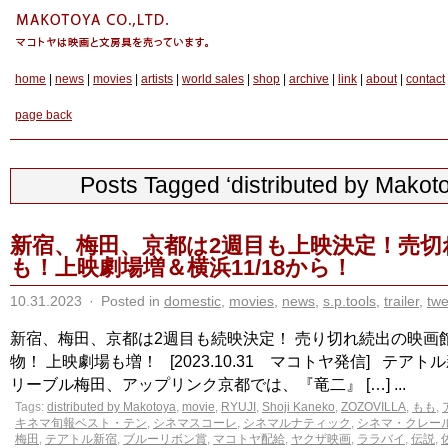
home
|
news
|
movies
|
artists
|
world sales
|
shop
|
archive
|
link
|
about
|
contact
page back
Posts Tagged ‘distributed by Makot
新宿、梅田、京都は2週目も上映決定！売切
も！上映劇場増＆横浜11/18から！
10.31.2023
·
Posted in
domestic
,
movies
,
news
,
s.p.tools
,
trailer
,
twe
新宿、梅田、京都は2週目も続映決定！ 売り切れ続出の映画
物！ 上映劇場も増！ [2023.10.31 マコトヤ発信] テア
リーブル梅田、アップリンク京都では、『竜二』 […] ...
Tags:
distributed by Makotoya
,
movie
,
RYUJI
,
Shoji Kaneko
,
ZOZOVILLA
,
もも
,
キネマ旬報ベスト・テン
,
シネマスコーレ
,
シネマルナティック
,
シネマ・クレー
梅田
,
テアトル新宿
,
ブルーリボン賞
,
マコトヤ配給
,
ヤクザ映画
,
ララバイ
,
伝説
,