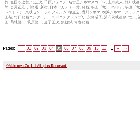
館
,
全国映連賞
,
北公次
,
千原ジュニア
,
名古屋シネマスコーレ
,
土方鉄人
,
報知映画
郎
,
岩尾正隆
,
川島透
,
新宿
,
日本アカデミー賞
,
映画
,
映画『竜二 Ryuji』
,
映画『竜
ベストテン
,
東映セントラルフィルム
,
桜金造
,
横川シネマ
,
横浜シネマ・ジャック
画祭
,
毎日映画コンクール スポニチグランプリ
,
永島暎子
,
湯布院映画祭
,
竜二
,
画
,
菊地健二
,
萩原健一
,
金子正次
,
銀粉蝶
,
青春映画
...
Pages:
«
01
02
03
04
05
06
07
08
09
10
11
»
»»
©Makotoya Co.,Ltd. All rights Reserved.